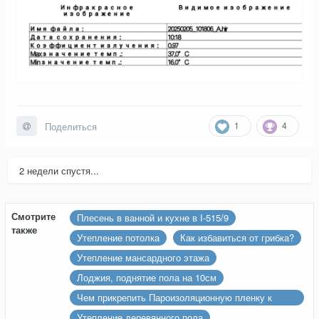
1
4
Поделиться
2 недели спустя...
Смотрите
Плесень в ванной и кухне в I-515/9
также
Утепление потолка
Как избавиться от грибка?
Утепление мансардного этажа
Лоджия, поднятие пола на 10см
Чем прикрепить Пароизоляционную пленку к
металопрофилю
Утепление деревянного пола