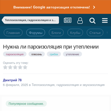
Внимание! Google авторизация отключена!
Теплоизоляция, гидроизоляция и звукоизоляция
Главная
Форумы
Блоги
Клубы
Статьи
Нужна ли пароизоляция при утеплении
пароизоляция
плесень
грибок
утепление
Оценить эту тему:
Дмитрий 78
6 февраля, 2025
в
Теплоизоляция, гидроизоляция и звукоизоляция
Популярное сообщение.