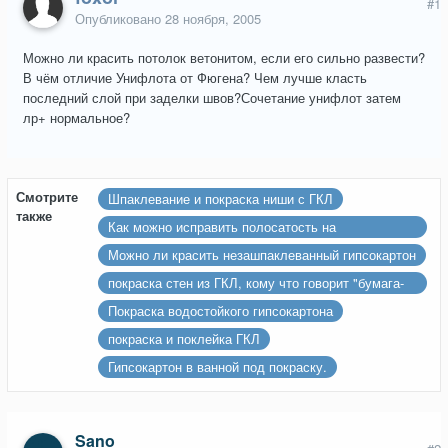
#1
Опубликовано
28 ноября, 2005
Можно ли красить потолок ветонитом, если его сильно развести?
В чём отличие Унифлота от Фюгена? Чем лучше класть
последний слой при заделки швов?Сочетание унифлот затем
лр+ нормальное?
Смотрите
Шпаклевание и покраска ниши с ГКЛ
также
Как можно исправить полосатость на
свежеокрашеном потолоке из гипсокартона?
Можно ли красить незашпаклеванный гипсокартон
покраска стен из ГКЛ, кому что говорит "бумага-
антивандал'
Покраска водостойкого гипсокартона
покраска и поклейка ГКЛ
Гипсокартон в ванной под покраску.
Sano