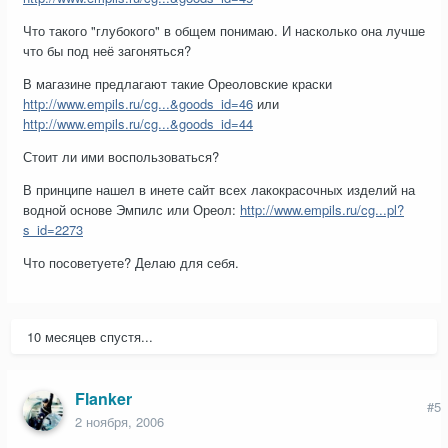
Что такого "глубокого" в общем понимаю. И насколько она лучше
что бы под неё загоняться?
В магазине предлагают такие Ореоловские краски
http://www.empils.ru/cg...&goods_id=46
или
http://www.empils.ru/cg...&goods_id=44
Стоит ли ими воспользоваться?
В принципе нашел в инете сайт всех лакокрасочных изделий на
водной основе Эмпилс или Ореол:
http://www.empils.ru/cg...pl?
s_id=2273
Что посоветуете? Делаю для себя.
10 месяцев спустя...
Flanker
#5
2 ноября, 2006