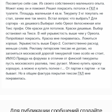
Посоветую себе сам. Из своего собственного маленького опыта.
Может кому он и поможет.Решил покрасить потолок и
ГКЛ
в
туалете. Площадь маленькая 4 кв.м. Тикурилу 3 кг покупать не
стал, зачем мне так много. Встал вопрос что выбрать? Для
сортира - из дешевого.Выбирал либо Ореол белоснежная или
Текс профи. Обе краски для потолков. Краски дешевые. Выбор
остановил на Тексе. В ней укрывистость выше чем у Ореола.
Попробовал покрасить. Краска мне понравилась. Ложиться
хорошо. Укрывистость выше Евро-2. Соответственно расход
меньше слоёв. Рекламу питерским тексам не делаю, но
загоняться московской дорогой тиккурилой тоже особо не стоит,
ИМХО.Правда на форумах в отличии от финской тиккурилы
пусть московского разлива, текс ругают. Можно купить краску
хорошую, а можно и купить полное г... От партии к партии - и так
бывает. Но в общем фактура покрытия тексом
ГКЛ
мне
понравилась.
Для публикации сообщений создайте