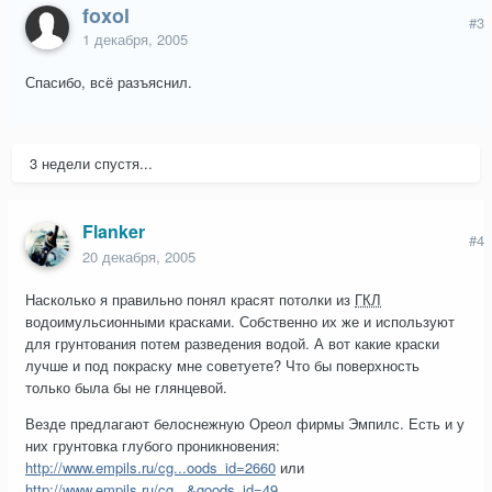
foxol
#3
1 декабря, 2005
Спасибо, всё разъяснил.
3 недели спустя...
Flanker
#4
20 декабря, 2005
Насколько я правильно понял красят потолки из
ГКЛ
водоимульсионными красками. Собственно их же и используют
для грунтования потем разведения водой. А вот какие краски
лучше и под покраску мне советуете? Что бы поверхность
только была бы не глянцевой.
Везде предлагают белоснежную Ореол фирмы Эмпилс. Есть и у
них грунтовка глубого проникновения:
http://www.empils.ru/cg...oods_id=2660
или
http://www.empils.ru/cg...&goods_id=49