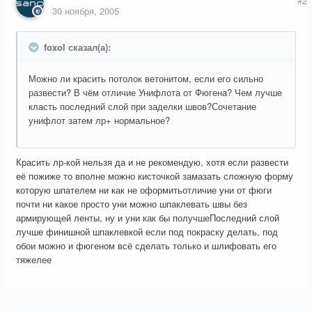
#2
30 ноября, 2005
foxol сказал(а):
Можно ли красить потолок ветонитом, если его сильно
развести? В чём отличие Унифлота от Фюгена? Чем лучше
класть последний слой при заделки швов?Сочетание
унифлот затем лр+ нормальное?
Красить лр-кой нельзя да и не рекомендую, хотя если развести
её пожиже то вполне можно кисточкой замазать сложную форму
которую шпателем ни как не оформитьотличие уни от фюги
почти ни какое просто уни можно шпаклевать швы без
армирующей ленты, ну и уни как бы получшеПоследний слой
лучше финишной шпаклевкой если под покраску делать, под
обои можно и фюгеном всё сделать только и шлифовать его
тяжелее