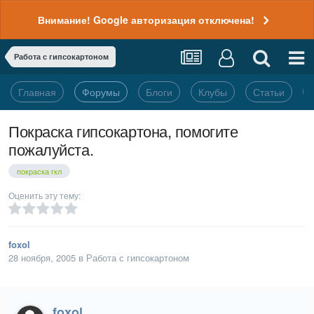
Внимание! Google авторизация отключена!
Работа с гипсокартоном
Главная
Форумы
Блоги
Клубы
Статьи
Покраска гипсокартона, помогите
пожалуйста.
покраска гкл
Оценить эту тему:
foxol
28 ноября, 2005
в
Работа с гипсокартоном
foxol