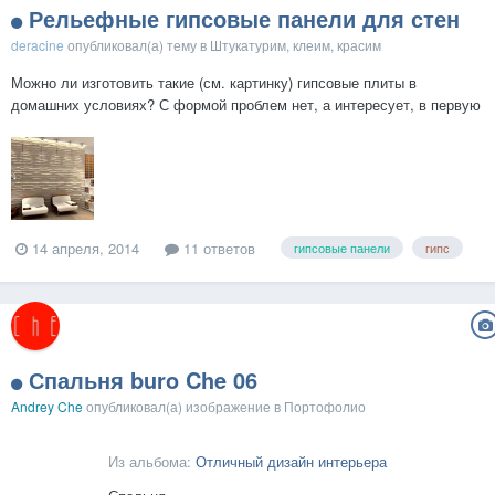
Рельефные гипсовые панели для стен
deracine
опубликовал(а) тему в
Штукатурим, клеим, красим
Можно ли изготовить такие (см. картинку) гипсовые плиты в
домашних условиях? С формой проблем нет, а интересует, в первую
очередь, состав раствора для таких изделий. Что должно входить
туда, помимо гипса? Нужны ли какие-то наполнители? Какие добавки
используются? Есть ли проверенные рецепты...
14 апреля, 2014
11 ответов
гипсовые панели
гипс
Спальня buro Che 06
Andrey Che
опубликовал(а) изображение в
Портофолио
Из альбома:
Отличный дизайн интерьера