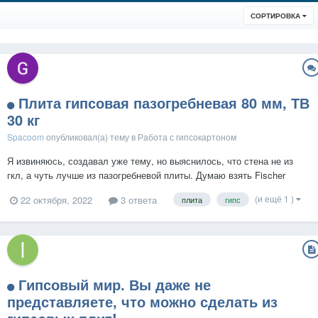
СОРТИРОВКА
Плита гипсовая пазогребневая 80 мм, ТВ
30 кг
Spacoom
опубликовал(а) тему в
Работа с гипсокартоном
Я извиняюсь, создавал уже тему, но выяснилось, что стена не из
гкл, а чуть лучше из пазогребневой плиты. Думаю взять Fischer
DUOPOWER подскажите какие лучше, или чем шире диаметр тем
(и ещё 1 )
22 октября, 2022
3 ответа
плита
гипс
лучше? Fischer DUOPOWER 12X60 например или 10Х50? Что у них
значит буква S в конц...
Гипсовый мир. Вы даже не
представляете, что можно сделать из