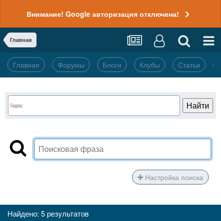
Внимание! Google авторизация отключена!
Главная
Главная
Форумы
Блоги
Клубы
Статьи
Настройка поиска
Найдено: 5 результатов