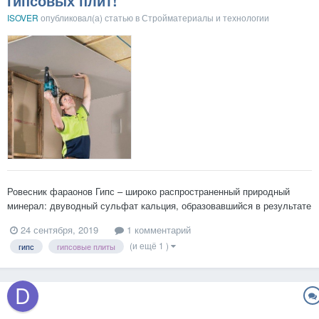
гипсовых плит!
ISOVER
опубликовал(а) статью в
Стройматериалы и технологии
Ровесник фараонов Гипс – широко распространенный природный
минерал: двуводный сульфат кальция, образовавшийся в результате
осаждения морских испарений в течение миллионов лет. Благодаря
24 сентября, 2019
1 комментарий
своей доступности, простоте переработки и способности поглощать
(и ещё 1 )
гипс
гипсовые плиты
воду, образуя при застывании прочное соединен...