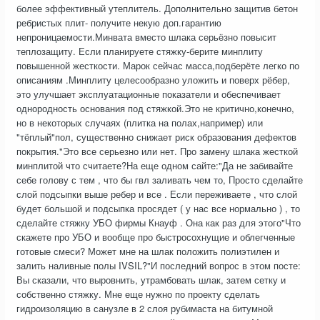
более эффективный утеплитель. Дополнительно защитив бетон
ребристых плит- получите некую доп.гарантию
непроницаемости.Минвата вместо шлака серьёзно повысит
теплозащиту. Если планируете стяжку-берите минплиту
повышенной жесткости. Марок сейчас масса,подберёте легко по
описаниям .Минплиту целесообразно уложить и поверх рёбер,
это улучшает эксплуатационные показатели и обеспечивает
однородность основания под стяжкой.Это не критично,конечно,
но в некоторых случаях (плитка на полах,например) или
"тёплый"пол, существенно снижает риск образования дефектов
покрытия."Это все серьезно или нет. Про замену шлака жесткой
минплитой что считаете?На еще одном сайте:"Да не забивайте
себе голову с тем , что бы гвл заливать чем то, Просто сделайте
слой подсыпки выше ребер и все . Если переживаете , что слой
будет большой и подсыпка просядет ( у нас все нормально ) , то
сделайте стяжку УБО фирмы Кнауф . Она как раз для этого"Что
скажете про УБО и вообще про быстросохнущие и облегченные
готовые смеси? Может мне на шлак положить полиэтилен и
залить наливные полы IVSIL?"И последний вопрос в этом посте:
Вы сказали, что выровнить, утрамбовать шлак, затем сетку и
собственно стяжку. Мне еще нужно по проекту сделать
гидроизоляцию в санузле в 2 слоя рубимаста на битумной