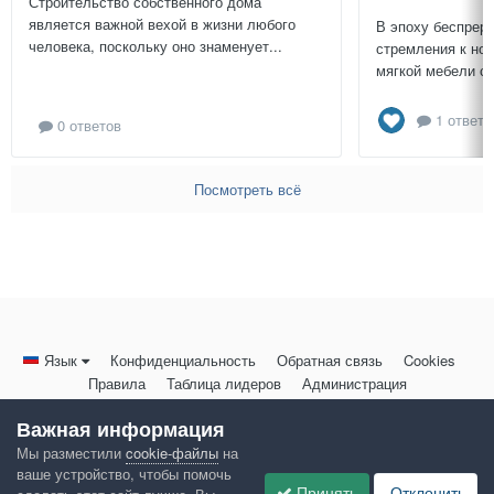
Строительство собственного дома
является важной вехой в жизни любого
В эпоху беспреры
человека, поскольку оно знаменует...
стремления к нов
мягкой мебели св
1 ответ
0 ответов
Посмотреть всё
Язык
Конфиденциальность
Обратная связь
Cookies
Правила
Таблица лидеров
Администрация
HomeMasters.RU
Важная информация
Powered by Invision Community
Мы разместили
cookie-файлы
на
ваше устройство, чтобы помочь
Принять
Отклонить