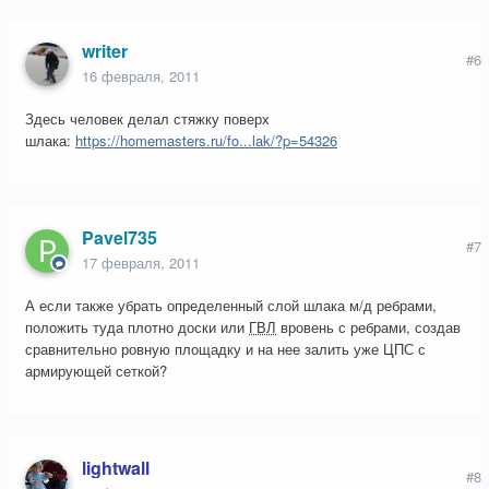
writer
#6
16 февраля, 2011
Здесь человек делал стяжку поверх
шлака:
https://homemasters.ru/fo...lak/?p=54326
Pavel735
#7
17 февраля, 2011
А если также убрать определенный слой шлака м/д ребрами,
положить туда плотно доски или
ГВЛ
вровень с ребрами, создав
сравнительно ровную площадку и на нее залить уже ЦПС с
армирующей сеткой?
lightwall
#8