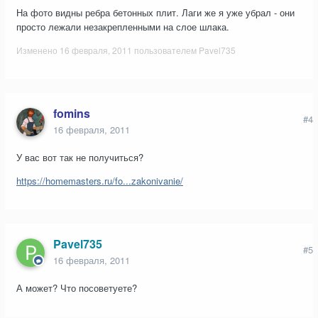
На фото видны ребра бетонных плит. Лаги же я уже убрал - они
просто лежали незакрепленными на слое шлака.
Изменено
16 февраля, 2011
пользователем Pavel735
fomins
#4
16 февраля, 2011
У вас вот так не получиться?
https://homemasters.ru/fo...zakonivanie/
Pavel735
#5
16 февраля, 2011
А может? Что посоветуете?