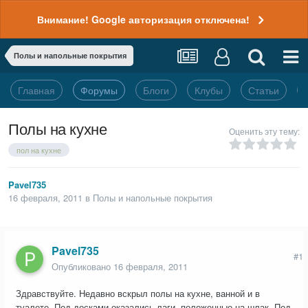
Внимание! Google авторизация отключена!
Полы и напольные покрытия
Главная
Форумы
Блоги
Клубы
Статьи
Полы на кухне
Оценить эту тему:
пол на кухне
Pavel735
16 февраля, 2011
в
Полы и напольные покрытия
Pavel735
#1
Опубликовано
16 февраля, 2011
Здравствуйте. Недавно вскрыл полы на кухне, ванной и в
туалете. Под досками оказались лаги, положенные на шлак. Под