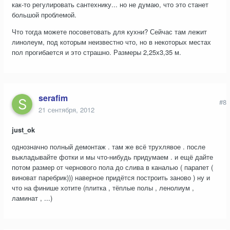
как-то регулировать сантехнику... но не думаю, что это станет
большой проблемой.
Что тогда можете посоветовать для кухни? Сейчас там лежит
линолеум, под которым неизвестно что, но в некоторых местах
пол прогибается и это страшно. Размеры 2,25х3,35 м.
serafim
#8
21 сентября, 2012
just_ok
однозначно полный демонтаж . там же всё трухлявое . после
выкладывайте фотки и мы что-нибудь придумаем . и ещё дайте
потом размер от чернового пола до слива в каналью ( парапет (
виноват паребрик))) наверное придётся построить заново ) ну и
что на финише хотите (плитка , тёплые полы , ленолиум ,
ламинат , ...)