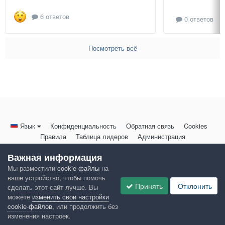
6 ответов
0 ответов
Посмотреть всё
Язык
Конфиденциальность
Обратная связь
Cookies
Правила
Таблица лидеров
Администрация
HomeMasters.RU
Важная информация
Powered by Invision Community
Мы разместили
cookie-файлы
на
ваше устройство, чтобы помочь
Принять
Отклонить
сделать этот сайт лучше. Вы
можете
изменить свои настройки
cookie-файлов
, или продолжить без
изменения настроек.