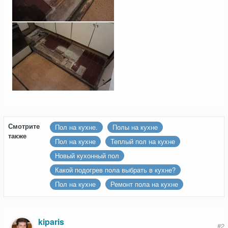
Смотрите
Пол на кухне.
Полы на кухне
также
Пол на кухне
Теплый пол на кухне
Новый кухонный пол
Какой подогрев пола выбрать в кухне?
Пол на кухне
Ремонт пола на кухне
kiparis
#2