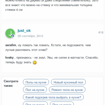
можно клеить на дерево (и даже спецклеями сомнительно). зато
все знают что можно на стяжку и что минимальная толщина
стяжки 4 см
just_ok
#18
26 сентября, 2012
serafim
, ну ломать так ломать. Кстати, не подскажете. чем
лучше разломать этот хлам?
kvaky
, признаюсь - не знал. Увы, не силен в матчасти. Спасибо,
теперь буду знать
Смотрите
Полы на кухне
Новый кухонный пол
также:
Пол на кухне
Ремонт пола на кухне
Какой подогрев пола выбрать в кухне?
Пол на кухне.
Пол на кухне