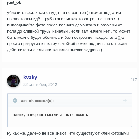
just_ok
убирайте весь хлам оттуда . я не рентген )) может под этим
пьедесталом идёт труба канальи как то хитро . не знаю я )
выкладывайте фото после полного демонтажа и размеры от
пола до сливной трубы канальи . если там ничего нет , то может
быть можно будет обойтись и без построения пьедестала )))а
просто прикрутив к шкафу с мойкой ножки подлиньше (эт если
действительно сливная каналья высоко задрана )
kvaky
#17
22 сентября, 2012
just_ok сказал(а):
плитку наверняка могли и так положить
ну как же, далеко не все знают, что существуют клеи которыми