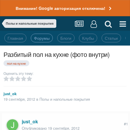
Внимание! Google авторизация отключена!
Полы и напольные покрытия
Главная
Форумы
Блоги
Клубы
Статьи
Разбитый пол на кухне (фото внутри)
пол на кухне
Оценить эту тему:
just_ok
19 сентября, 2012
в
Полы и напольные покрытия
just_ok
#1
Опубликовано
19 сентября, 2012