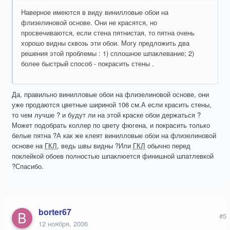
Наверное имеются в виду винилловые обои на
флизелиновой основе. Они не красятся, но
просвечиваются, если стена пятнистая, то пятна очень
хорошо видны сквозь эти обои. Могу предложить два
решения этой проблемы : 1) сплошное шпаклевание; 2)
более быстрый способ - покрасить стены .
Да, правильно винилловые обои на флизелиновой основе, они
уже продаются цветные шириной 106 см.А если красить стены,
то чем лучше ? и будут ли на этой краске обои держаться ?
Может подобрать коллер по цвету фюгена, и покрасить только
белые пятна ?А как же клеят винилловые обои на флизелиновой
основе на
ГКЛ
, ведь швы видны ?Или
ГКЛ
обычно перед
поклейкой обоев полностью шпаклюется финишной шпатлевкой
?Спасибо.
borter67
#5
12 ноября, 2006