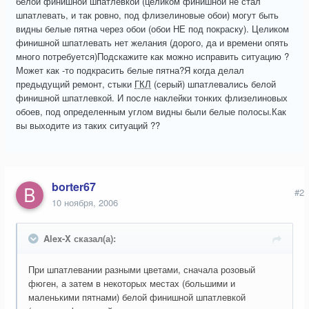
белой финишной шпатлевкой (целиком финишной не стал
шпатлевать, и так ровно, под флизелиновые обои) могут быть
видны белые пятна через обои (обои НЕ под покраску). Целиком
финишной шпатлевать нет желания (дорого, да и времени опять
много потребуется)Подскажите как можно исправить ситуацию ?
Может как -то подкрасить белые пятна?Я когда делал
предыдущий ремонт, стыки
ГКЛ
(серый) шпатлевались белой
финишной шпатлевкой. И после наклейки тонких флизелиновых
обоев, под определенным углом видны были белые полосы.Как
вы выходите из таких ситуаций ??
borter67
#2
10 ноября, 2006
Alex-X сказал(а):
При шпатлевании разными цветами, сначала розовый
фюген, а затем в некоторых местах (большими и
маленькими пятнами) белой финишной шпатлевкой