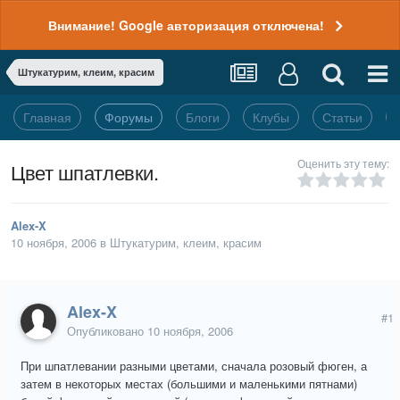
Внимание! Google авторизация отключена!
Штукатурим, клеим, красим
Главная
Форумы
Блоги
Клубы
Статьи
Оценить эту тему:
Цвет шпатлевки.
Alex-X
10 ноября, 2006
в
Штукатурим, клеим, красим
Alex-X
#1
Опубликовано
10 ноября, 2006
При шпатлевании разными цветами, сначала розовый фюген, а
затем в некоторых местах (большими и маленькими пятнами)