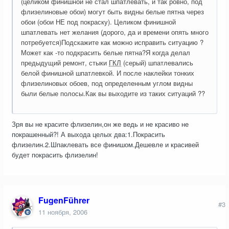
(целиком финишной не стал шпатлевать, и так ровно, под
флизелиновые обои) могут быть видны белые пятна через
обои (обои НЕ под покраску). Целиком финишной
шпатлевать нет желания (дорого, да и времени опять много
потребуется)Подскажите как можно исправить ситуацию ?
Может как -то подкрасить белые пятна?Я когда делал
предыдущий ремонт, стыки
ГКЛ
(серый) шпатлевались
белой финишной шпатлевкой. И после наклейки тонких
флизелиновых обоев, под определенным углом видны
были белые полосы.Как вы выходите из таких ситуаций ??
Зря вы не красите флизелин,он же ведь и не красиво не
покрашенный?! А выхода целых два:1.Покрасить
флизелин.2.Шпаклевать все финишом.Дешевле и красивей
будет покрасить флизелин!
FugenFührer
#3
11 ноября, 2006