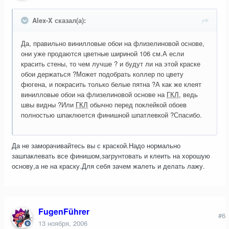
Alex-X сказал(а):
Да, правильно винилловые обои на флизелиновой основе,
они уже продаются цветные шириной 106 см.А если
красить стены, то чем лучше ? и будут ли на этой краске
обои держаться ?Может подобрать коллер по цвету
фюгена, и покрасить только белые пятна ?А как же клеят
винилловые обои на флизелиновой основе на
ГКЛ
, ведь
швы видны ?Или
ГКЛ
обычно перед поклейкой обоев
полностью шпаклюется финишной шпатлевкой ?Спасибо.
Да не заморачивайтесь вы с краской.Надо нормально
зашпаклевать все финишом,загрунтовать и клеить на хорошую
основу,а не на краску.Для себя зачем жалеть и делать лажу.
FugenFührer
#6
13 ноября, 2006