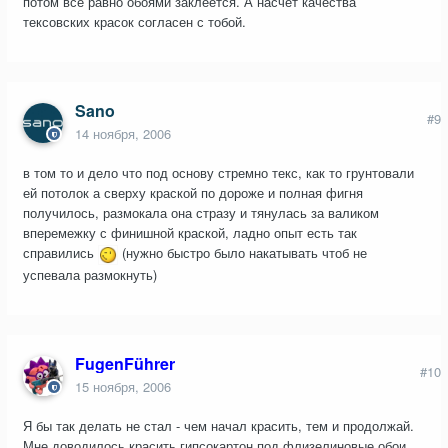
потом всё равно обоями заклеется. А насчёт качества
тексовских красок согласен с тобой.
Sano
#9
14 ноября, 2006
в том то и дело что под основу стремно текс, как то грунтовали
ей потолок а сверху краской по дороже и полная фигня
получилось, размокала она стразу и тянулась за валиком
вперемежку с финишной краской, ладно опыт есть так
справились
(нужно быстро было накатывать чтоб не
успевала размокнуть)
FugenFührer
#10
15 ноября, 2006
Я бы так делать не стал - чем начал красить, тем и продолжай.
Мне доводилось красить гипсокартон под флизелиновые обои.