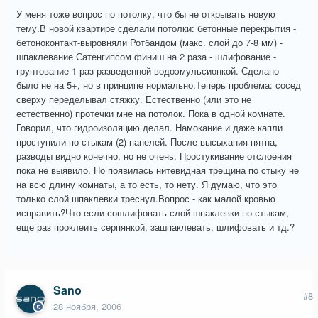
У меня тоже вопрос по потолку, что бы не открывать новую
тему.В новой квартире сделали потолки: бетонные перекрытия -
бетоноконтакт-выровняли Ротбандом (макс. слой до 7-8 мм) -
шпаклевание Сатенгипсом финиш на 2 раза - шлифование -
грунтование 1 раз разведенной водоэмульсионкой. Сделано
было не на 5+, но в принципе нормально.Теперь проблема: сосед
сверху переделывал стяжку. Естественно (или это не
естественно) протечки мне на потолок. Пока в одной комнате.
Говорил, что гидроизоляцию делал. Намокание и даже капли
проступили по стыкам (2) панелей. После высыхания пятна,
разводы видно конечно, но не очень. Простукивание отслоения
пока не выявило. Но появилась нитевидная трещина по стыку не
на всю длину комнаты, а то есть, то нету. Я думаю, что это
только слой шпаклевки треснул.Вопрос - как малой кровью
исправить?Что если сошлифовать слой шпаклевки по стыкам,
еще раз проклеить серпянкой, зашпаклевать, шлифовать и тд.?
Sano
#8
28 ноября, 2006