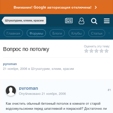
Внимание! Google авторизация отключена!
Штукатурим, клеим, красим
Главная
Форумы
Блоги
Клубы
Статьи
Оценить эту тему:
Вопрос по потолку
pyroman
21 ноября, 2006
в
Штукатурим, клеим, красим
pyroman
#1
Опубликовано
21 ноября, 2006
Как очистить обычный бетонный потолок в комнате от старой
водоэмульсионки перед шпатлевкой и покраской? Достаточно ли