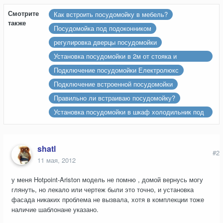
Смотрите
Как встроить посудомойку в мебель?
также
Посудомойка под подоконником
регулировка дверцы посудомойки
Установка посудомойки в 2м от стояка и
канализации
Подключение посудомойки Електролюкс
Подключение встроенной посудомойки
Правильно ли встраиваю посудомойку?
Установка посудомойки в шкаф холодильник под
подоконник
shatl
#2
11 мая, 2012
у меня Hotpoint-Ariston модель не помню , домой вернусь могу
глянуть, но лекало или чертеж были это точно, и установка
фасада никаких проблема не вызвала, хотя в комплекции тоже
наличие шаблонане указано.