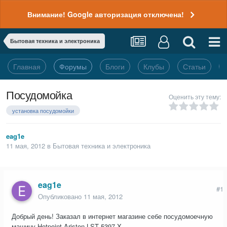
Внимание! Google авторизация отключена!
Бытовая техника и электроника
Главная
Форумы
Блоги
Клубы
Статьи
Посудомойка
Оценить эту тему:
установка посудомойки
eag1e
11 мая, 2012
в
Бытовая техника и электроника
eag1e
#1
Опубликовано
11 мая, 2012
Добрый день! Заказал в интернет магазине себе посудомоечную
машину Hotpoint-Ariston LST 5397 X