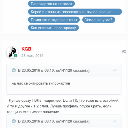
Гипсокартон на потолок
Короб и стены из гипсокартона, выравнивание
стен и углы 90 градусов
Помогите в заделке стены
Усиление угла?
Как укрепить перегородку
KGB
#2
23 мая, 2016
В 23.05.2016 в 08:10, ss141120 сказал(а):
на них смонтировать гипсокартон
Лучше сразу ГВЛв, надежнее. Если
ГКЛ
то тоже влагостойкий.
И то и другое - в 2 слоя. Лучше профиль поуже брать, если
толщина стен имеет значение.
В 23.05.2016 в 08:10, ss141120 сказал(а):