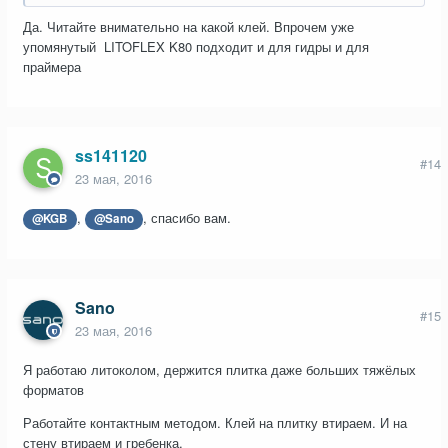
Да. Читайте внимательно на какой клей. Впрочем уже
упомянутый LITOFLEX K80 подходит и для гидры и для
праймера
ss141120
#14
23 мая, 2016
,
, спасибо вам.
@KGB
@Sano
Sano
#15
23 мая, 2016
Я работаю литоколом, держится плитка даже больших тяжёлых
форматов
Работайте контактным методом. Клей на плитку втираем. И на
стену втираем и гребенка.