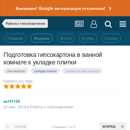
Внимание! Google авторизация отключена!
Работа с гипсокартоном
Главная
Форумы
Блоги
Клубы
Статьи
Подготовка гипсокартона в ванной
комнате к укладке плитки
гипсокартон
укладка плитки
плитка на гипсокартон
Оценить эту тему:
ss141120
23 мая, 2016
в
Работа с гипсокартоном
НАЗАД
Страница 1 из 3
ВПЕРЕД