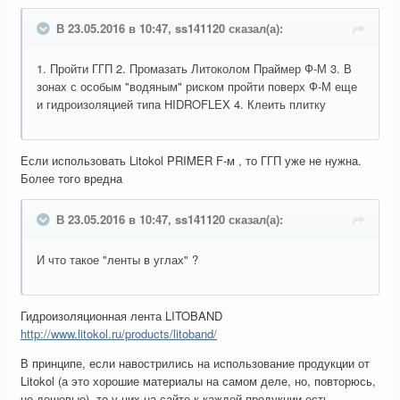
В 23.05.2016 в 10:47, ss141120 сказал(а):
1. Пройти ГГП 2. Промазать Литоколом Праймер Ф-М 3. В
зонах с особым "водяным" риском пройти поверх Ф-М еще
и гидроизоляцией типа HIDROFLEX 4. Клеить плитку
Если использовать Litokol PRIMER F-м , то ГГП уже не нужна.
Более того вредна
В 23.05.2016 в 10:47, ss141120 сказал(а):
И что такое "ленты в углах" ?
Гидроизоляционная лента LITOBAND
http://www.litokol.ru/products/litoband/
В принципе, если навострились на использование продукции от
Litokol (а это хорошие материалы на самом деле, но, повторюсь,
не дешевые), то у них на сайте к каждой продукции есть