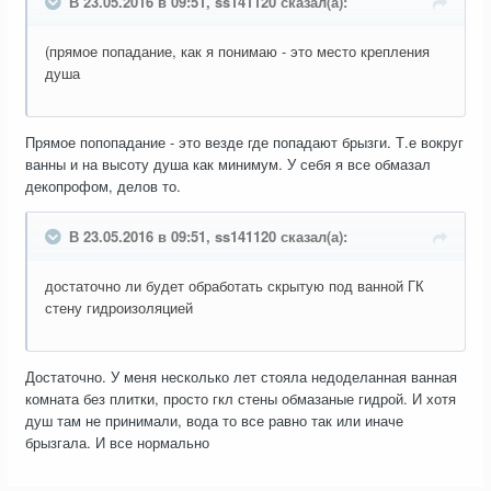
В 23.05.2016 в 09:51, ss141120 сказал(а):
(прямое попадание, как я понимаю - это место крепления
душа
Прямое попопадание - это везде где попадают брызги. Т.е вокруг
ванны и на высоту душа как минимум. У себя я все обмазал
декопрофом, делов то.
В 23.05.2016 в 09:51, ss141120 сказал(а):
достаточно ли будет обработать скрытую под ванной ГК
стену гидроизоляцией
Достаточно. У меня несколько лет стояла недоделанная ванная
комната без плитки, просто гкл стены обмазаные гидрой. И хотя
душ там не принимали, вода то все равно так или иначе
брызгала. И все нормально