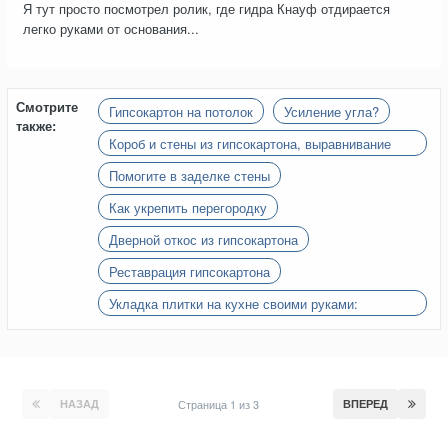
Я тут просто посмотрел ролик, где гидра Кнауф отдирается
легко руками от основания...
Смотрите
Гипсокартон на потолок
Усиление угла?
также:
Короб и стены из гипсокартона, выравнивание
стен и углы 90 градусов
Помогите в заделке стены
Как укрепить перегородку
Дверной откос из гипсокартона
Реставрация гипсокартона
Укладка плитки на кухне своими руками:
подробное руководство
НАЗАД
Страница 1 из 3
ВПЕРЕД