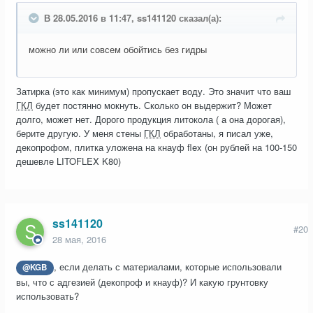
В 28.05.2016 в 11:47, ss141120 сказал(а):
можно ли или совсем обойтись без гидры
Затирка (это как минимум) пропускает воду. Это значит что ваш
ГКЛ
будет постянно мокнуть. Сколько он выдержит? Может
долго, может нет. Дорого продукция литокола ( а она дорогая),
берите другую. У меня стены
ГКЛ
обработаны, я писал уже,
декопрофом, плитка уложена на кнауф flex (он рублей на 100-150
дешевле LITOFLEX K80)
ss141120
#20
28 мая, 2016
, если делать с материалами, которые использовали
@KGB
вы, что с адгезией (декопроф и кнауф)? И какую грунтовку
использовать?