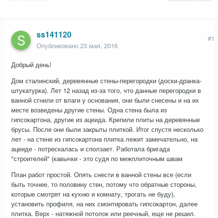
ss141120
#1
Опубликовано
23 мая, 2016
Добрый день!
Дом сталинский, деревянные стены-перегородки (доски-дранка-
штукатурка). Лет 12 назад из-за того, что данные перегородки в
ванной сгнили от влаги у основания, они были снесены и на их
месте возведены другие стены. Одна стена была из
гипсокартона, другие из ацеида. Крепили плиты на деревянные
брусы. После они были закрыты плиткой. Итог спустя несколько
лет - на стене из гипсокартона плитка лежит замечательно, на
ацеиде - потрескалась и сползает. Работала бригада
"строителей" (кавычки - это судя по межплиточным швам
План работ простой. Опять снести в ванной стены все (если
быть точнее, то половину стен, потому что обратные стороны,
которые смотрят на кухню и комнату, трогать не буду),
установить профиля, на них смонтировать гипсокартон, далее
плитка. Верх - натяжной потолок или реечный, еще не решил.