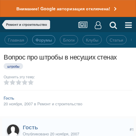
Внимание! Google авторизация отключена!
Ремонт и строительство
Главная
Форумы
Блоги
Клубы
Статьи
Вопрос про штробы в несущих стенах
штробы
Оценить эту тему:
Гость
20 ноября, 2007
в
Ремонт и строительство
Гость
#1
Опубликовано
20 ноября, 2007