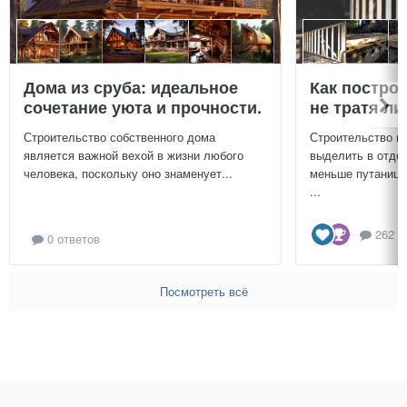
Дома из сруба: идеальное
Как постро
сочетание уюта и прочности.
не тратя л
Строительство собственного дома
Строительство г
является важной вехой в жизни любого
выделить в отдел
человека, поскольку оно знаменует...
меньше путаницы
...
262 о
0 ответов
Посмотреть всё