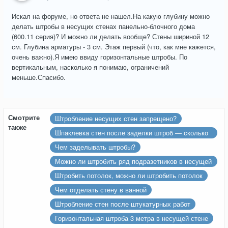
Искал на форуме, но ответа не нашел.На какую глубину можно
делать штробы в несущих стенах панельно-блочного дома
(600.11 серия)? И можно ли делать вообще? Стены шириной 12
см. Глубина арматуры - 3 см. Этаж первый (что, как мне кажется,
очень важно).Я имею ввиду горизонтальные штробы. По
вертикальным, насколько я понимаю, ограничений
меньше.Спасибо.
Смотрите
Штробление несущих стен запрещено?
также
Шпаклевка стен после заделки штроб — сколько
слоев?
Чем заделывать штробы?
Можно ли штробить ряд подразетников в несущей
стене
Штробить потолок, можно ли штробить потолок
Чем отделать стену в ванной
Штробление стен после штукатурных работ
Горизонтальная штроба 3 метра в несущей стене