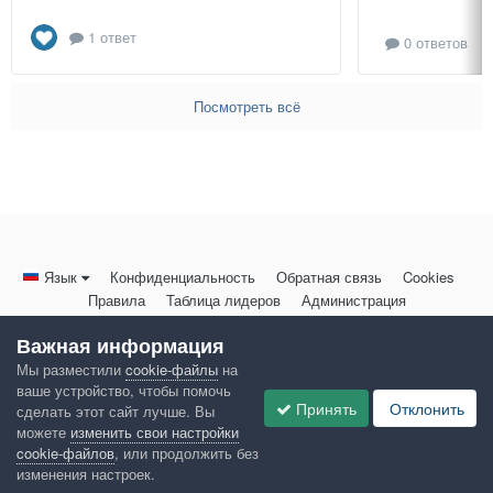
1 ответ
0 ответов
Посмотреть всё
Язык
Конфиденциальность
Обратная связь
Cookies
Правила
Таблица лидеров
Администрация
HomeMasters.RU
Важная информация
Powered by Invision Community
Мы разместили
cookie-файлы
на
ваше устройство, чтобы помочь
Принять
Отклонить
сделать этот сайт лучше. Вы
можете
изменить свои настройки
cookie-файлов
, или продолжить без
изменения настроек.