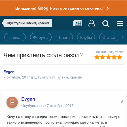
Внимание! Google авторизация отключена!
Штукатурим, клеим, красим
Главная
Форумы
Блоги
Клубы
Статьи
Оценить эту тему:
Чем приклеить фольгоизол?
Evgen
7 октября, 2017
в
Штукатурим, клеим, красим
Evgen
#1
Опубликовано
7 октября, 2017
Хочу на стену за радиатором отопления приклеить мат фольгиро
ванного вспененного пропилена примерно метр на метр, в