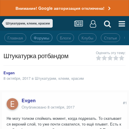
Внимание! Google авторизация отключена!
Штукатурим, клеим, красим
Главная
Форумы
Блоги
Клубы
Статьи
Оценить эту тему:
Штукатурка ротбандом
Evgen
8 октября, 2017
в
Штукатурим, клеим, красим
Evgen
#1
Опубликовано
8 октября, 2017
Не могу толком споймать момент, когда подрезать. То скатывает
ся верхний слой, то уже почти схватился, то ещё плывет. Есть к