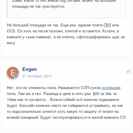
20мм, какое то оно живое под ногами. может на большей
площади не так чувствуется.
На большой площади не так. Еще раз- единая плита
ГВЛ
или
ОСБ. Ее хоть на песок положи, плитой и останется. Кстати, в
комнате у сына ламинат, а не плитка, сфотографировать щас не
могу
Evgen
#7
27 октября, 2017
Нет, это не элементы пола. Называется СОП-сухое
основание
пола. Там же и гвл. Разница в цене в пять раз. $25 за 3кв. м.
10мм как то кусается... Влагостойкий осб конечно подешевле
будет .Бассейн конечно никто не собирается устраивать, но как
то подсознательно хочется хоть какую то защиту от влаги на
всякий пожарный. Будет эксплуатироваться в жилой комнате.СО