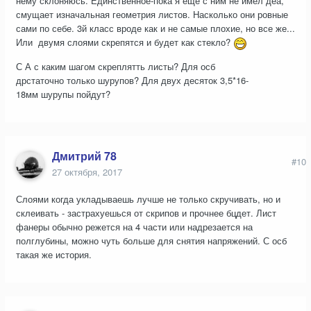
нему склоняюсь. Единственное-пока я еще с ним не имел деа,
смущает изначальная геометрия листов. Насколько они ровные
сами по себе. 3й класс вроде как и не самые плохие, но все же...
Или двумя слоями скрепятся и будет как стекло?
С А с каким шагом скреплятть листы? Для осб
дрстаточно только шурупов? Для двух десяток 3,5*16-
18мм шурупы пойдут?
Дмитрий 78
#10
27 октября, 2017
Слоями когда укладываешь лучше не только скручивать, но и
склеивать - застрахуешься от скрипов и прочнее бцдет. Лист
фанеры обычно режется на 4 части или надрезается на
полглубины, можно чуть больше для снятия напряжений. С осб
такая же история.