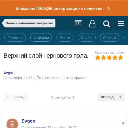
Внимание! Google авторизация отключена!
Полы и напольные покрытия
Главная
Форумы
Блоги
Клубы
Статьи
Оценить эту тему:
Верхний слой чернового пола.
Evgen
27 октября, 2017
в
Полы и напольные покрытия
НАЗАД
Страница 1 из 3
ВПЕРЕД
Evgen
#1
Опубликовано
27 октября, 2017