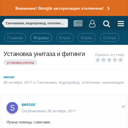
Внимание! Google авторизация отключена!
Сантехника, водопровод, отопление, канализация
Главная
Форумы
Блоги
Клубы
Статьи
Установка унитаза и фитинги
Оценить эту тему:
установка унитаза
sercor
28 октября, 2017
в
Сантехника, водопровод, отопление, канализация
sercor
#1
Опубликовано
28 октября, 2017
Нужна помощь советами.