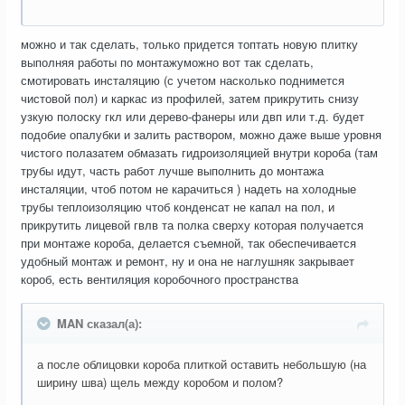
можно и так сделать, только придется топтать новую плитку
выполняя работы по монтажуможно вот так сделать,
смотировать инсталяцию (с учетом насколько поднимется
чистовой пол) и каркас из профилей, затем прикрутить снизу
узкую полоску гкл или дерево-фанеры или двп или т.д. будет
подобие опалубки и залить раствором, можно даже выше уровня
чистого полазатем обмазать гидроизоляцией внутри короба (там
трубы идут, часть работ лучше выполнить до монтажа
инсталяции, чтоб потом не карачиться ) надеть на холодные
трубы теплоизоляцию чтоб конденсат не капал на пол, и
прикрутить лицевой гвлв та полка сверху которая получается
при монтаже короба, делается съемной, так обеспечивается
удобный монтаж и ремонт, ну и она не наглушняк закрывает
короб, есть вентиляция коробочного пространства
MAN сказал(а):
а после облицовки короба плиткой оставить небольшую (на
ширину шва) щель между коробом и полом?