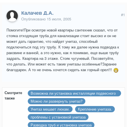
Калачев Д.А.
#1
Опубликовано
15 июля, 2005
Помогите!При осмотре новой квартиры сантехник сказал, что от
стояка отходящая труба для канализации стоит высоко и он не
может дать гарантию, что найдет унитаз, способный
подключиться под эту трубу. К тому же далее нужна подводка к
раковине и ванной, а это нужно, как я понимаю, еще выше трубу
задрать. Квартира на 3 этаже. Стояк чугуневый. Посоветуйте,
что делать. Или может есть такие унитазы особенные?Заранее
благодарен. А то не очень хочется сидеть как горный орел!!!
Смотрите
Возможна ли установка инсталляции подвесного
также
унитаза на стену, уложенную кафелем?
Можно ли развернуть унитаз?
Унитаз мешает люкам.
Крепление унитаза.
проблемы с установкой унитаза
Разводка труб и установка унитаза