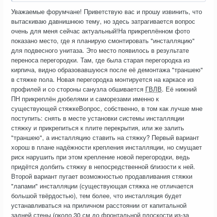
Уважаемые форумчане! Приветствую вас и прошу извинить, что
вытаскиваю давнишнюю тему, но здесь затрагивается вопрос
очень для меня сейчас актуальный!На прикреплённом фото
показано место, где я планирую смонтировать "инсталляцию"
для подвесного унитаза. Это место появилось в результате
переноса перегородки. Там, где была старая перегородка из
кирпича, видно образовавшуюся после её демонтажа "траншею"
в стяжке пола. Новая перегородка монтируется на каркасе из
профилей и со стороны санузла обшивается
ГВЛВ
. Её нижний
ПН прикреплён дюбелями и саморезами именно к
существующей стяжкеВопрос, собственно, в том как лучше мне
поступить: снять в месте установки системы инсталляции
стяжку и прикрепиться к плите перекрытия, или же залить
"траншею", а инсталляцию ставить на стяжку? Первый вариант
хорош в плане надёжности крепления инсталляции, но смущает
риск нарушить при этом крепление новой перегородки, ведь
придётся долбить стяжку в непосредственной близости к ней.
Второй вариант пугает возможностью продавливания стяжки
"лапами" инсталляции (существующая стяжка не отличается
большой твёрдостью), тем более, что инсталляция будет
устанавливаться на приличном расстоянии от капитальной
задней стены (около 30 см до фронтальной плоскости из-за