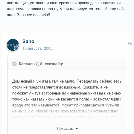
инсталяцию устанавливают сразу при прокладке канализации
или после заливки полов ( у меня планируется теплый водяной
пол). Заранее спасибо!!
Sano
#6
10 августа, 2005
Калачев Д.А. сказал(а):
Дом новый и унитаза там не было. Переделать сейчас весь
стояк не представляется возможным. Скажите, а не
поможет ли тут встроеные или навесные унитазы ( не знаю
точно как назвать - они не касаются пола) - их инсталяции (
вроде это так называется) может приподниматься чуть-ли
не на 15 см. Может кто-то пользовался или устанавливал
такие штуки. Правда дороговато будет - штук 10 . но что
делать. И попутно - инсталяцию устанавливают сразу при
Показать
прокладке канализации или после заливки полов ( у меня