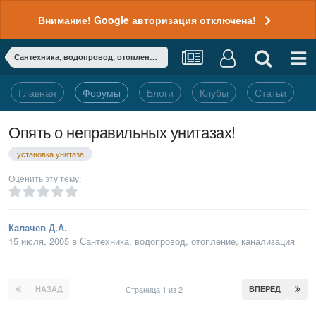
Внимание! Google авторизация отключена!
Сантехника, водопровод, отопление, канализация
Главная
Форумы
Блоги
Клубы
Статьи
Опять о неправильных унитазах!
установка унитаза
Оценить эту тему:
Калачев Д.А.
15 июля, 2005
в
Сантехника, водопровод, отопление, канализация
НАЗАД
Страница 1 из 2
ВПЕРЕД