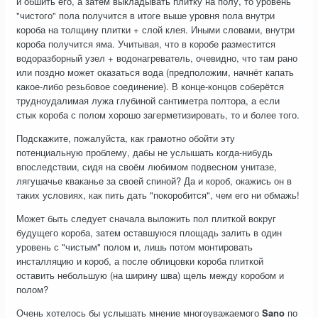
и обшить его, а затем выкладывать плитку на полу, то уровень
"чистого" пола получится в итоге выше уровня пола внутри
короба на толщину плитки + слой клея. Иными словами, внутри
короба получится яма. Учитывая, что в коробе разместится
водоразборный узел + водонагреватель, очевидно, что там рано
или поздно может оказаться вода (предположим, начнёт капать
какое-либо резьбовое соединение). В конце-концов соберётся
трудноудалимая лужа глубиной сантиметра полтора, а если
стык короба с полом хорошо загерметизировать, то и более того.
Подскажите, пожалуйста, как грамотно обойти эту
потенциальную проблему, дабы не услышать когда-нибудь
впоследствии, сидя на своём любимом подвесном унитазе,
лягушачье кваканье за своей спиной? Да и короб, окажись он в
таких условиях, как пить дать "покоробится", чем его ни обмажь!
Может быть следует сначала выложить пол плиткой вокруг
будущего короба, затем оставшуюся площадь залить в один
уровень с "чистым" полом и, лишь потом монтировать
инсталляцию и короб, а после облицовки короба плиткой
оставить небольшую (на ширину шва) щель между коробом и
полом?
Очень хотелось бы услышать мнение многоуважаемого
Sano
по