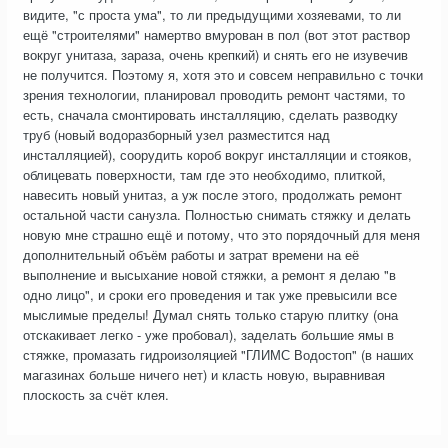
видите, "с проста ума", то ли предыдущими хозяевами, то ли
ещё "строителями" намертво вмурован в пол (вот этот раствор
вокруг унитаза, зараза, очень крепкий) и снять его не изувечив
не получится. Поэтому я, хотя это и совсем неправильно с точки
зрения технологии, планировал проводить ремонт частями, то
есть, сначала смонтировать инсталляцию, сделать разводку
труб (новый водоразборный узел разместится над
инсталляцией), соорудить короб вокруг инсталляции и стояков,
облицевать поверхности, там где это необходимо, плиткой,
навесить новый унитаз, а уж после этого, продолжать ремонт
остальной части санузла. Полностью снимать стяжку и делать
новую мне страшно ещё и потому, что это порядочный для меня
дополнительный объём работы и затрат времени на её
выполнение и высыхание новой стяжки, а ремонт я делаю "в
одно лицо", и сроки его проведения и так уже превысили все
мыслимые пределы! Думал снять только старую плитку (она
отскакивает легко - уже пробовал), заделать большие ямы в
стяжке, промазать гидроизоляцией "ГЛИМС Водостоп" (в наших
магазинах больше ничего нет) и класть новую, выравнивая
плоскость за счёт клея.