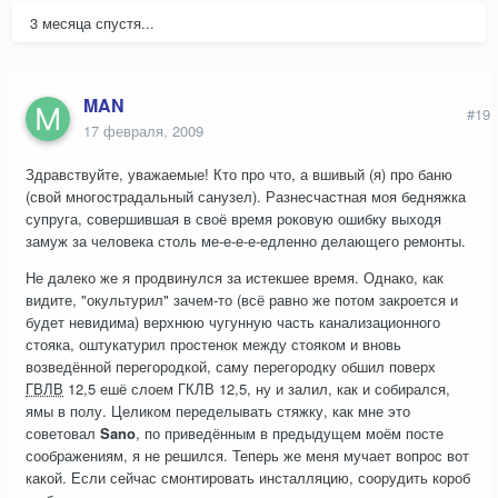
3 месяца спустя...
MAN
#19
17 февраля, 2009
Здравствуйте, уважаемые! Кто про что, а вшивый (я) про баню
(свой многострадальный санузел). Разнесчастная моя бедняжка
супруга, совершившая в своё время роковую ошибку выходя
замуж за человека столь ме-е-е-е-едленно делающего ремонты.
Не далеко же я продвинулся за истекшее время. Однако, как
видите, "окультурил" зачем-то (всё равно же потом закроется и
будет невидима) верхнюю чугунную часть канализационного
стояка, оштукатурил простенок между стояком и вновь
возведённой перегородкой, саму перегородку обшил поверх
ГВЛВ
12,5 ешё слоем ГКЛВ 12,5, ну и залил, как и собирался,
ямы в полу. Целиком переделывать стяжку, как мне это
советовал
Sano
, по приведённым в предыдущем моём посте
соображениям, я не решился. Теперь же меня мучает вопрос вот
какой. Если сейчас смонтировать инсталляцию, соорудить короб