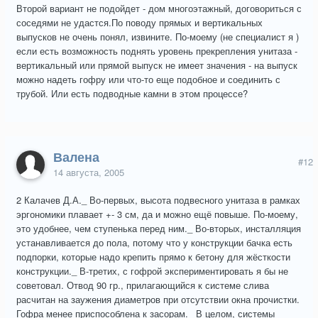
Второй вариант не подойдет - дом многоэтажный, договориться с
соседями не удастся.По поводу прямых и вертикальных
выпусков не очень понял, извините. По-моему (не специалист я )
если есть возможность поднять уровень прекрепления унитаза -
вертикальный или прямой выпуск не имеет значения - на выпуск
можно надеть гофру или что-то еще подобное и соединить с
трубой. Или есть подводные камни в этом процессе?
Валена
#12
14 августа, 2005
2 Калачев Д.А._ Во-первых, высота подвесного унитаза в рамках
эргономики плавает +- 3 см, да и можно ещё повыше. По-моему,
это удобнее, чем ступенька перед ним._ Во-вторых, инсталляция
устанавливается до пола, потому что у конструкции бачка есть
подпорки, которые надо крепить прямо к бетону для жёсткости
конструкции._ В-третих, с гофрой экспериментировать я бы не
советовал. Отвод 90 гр., прилагающийся к системе слива
расчитан на заужения диаметров при отсутствии окна прочистки.
Гофра менее приспособлена к засорам._ В целом, системы