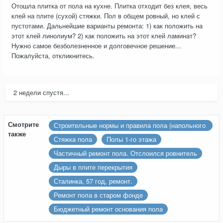
Отошла плитка от пола на кухне. Плитка отходит без клея, весь
клей на плите (сухой) стяжки. Пол в общем ровный, но клей с
пустотами. Дальнейшие варианты ремонта: 1) как положить на
этот клей линолиум? 2) как положить на этот клей ламинат?
Нужно самое безболезненное и долговечное решение...
Пожалуйста, откликнитесь.
2 недели спустя...
Смотрите
Строительные нормы и правила пола (напольного
также
покрытия)
Стяжка пола
Полы 1-го этажа
Частичный ремонт пола. Отслоился ровнитель
Дыры в плите перекрытия
Сталинка, 57 год, ремонт.
Ремонт пола в старом фонде
Бюджетный ремонт основания пола