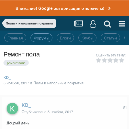
Внимание! Google авторизация отключена!
Полы и напольные покрытия
Главная
Форумы
Блоги
Клубы
Статьи
Ремонт пола
Оценить эту тему:
ремонт пола
KD_
5 ноября, 2017
в
Полы и напольные покрытия
KD_
#1
Опубликовано
5 ноября, 2017
Добрый день.