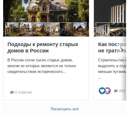
Подходы к ремонту старых
Как постро
домов в России
не тратя л
В России сотни тысяч старых домов,
Строительство г
многие из которых являются не только
выделить в отдел
свидетельством исторического...
меньше путаницы
...
262 о
0 ответов
Посмотреть всё