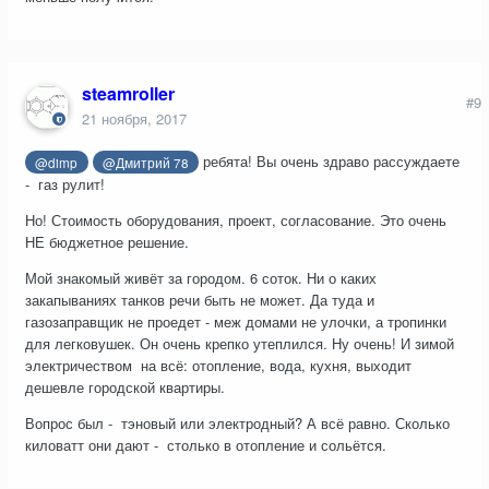
steamroller
#9
21 ноября, 2017
ребята! Вы очень здраво рассуждаете
@dimp
@Дмитрий 78
- газ рулит!
Но! Стоимость оборудования, проект, согласование. Это очень
НЕ бюджетное решение.
Мой знакомый живёт за городом. 6 соток. Ни о каких
закапываниях танков речи быть не может. Да туда и
газозаправщик не проедет - меж домами не улочки, а тропинки
для легковушек. Он очень крепко утеплился. Ну очень! И зимой
электричеством на всё: отопление, вода, кухня, выходит
дешевле городской квартиры.
Вопрос был - тэновый или электродный? А всё равно. Сколько
киловатт они дают - столько в отопление и сольётся.