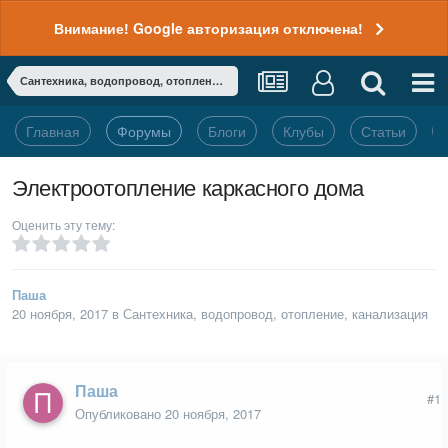
Внимание! Google авторизация отключена!
Сантехника, водопровод, отопление, канализация
Главная
Форумы
Блоги
Клубы
Статьи
Электроотопление каркасного дома
Оценить эту тему:
Паша
20 ноября, 2017
в
Сантехника, водопровод, отопление, канализация
Паша
#1
Опубликовано
20 ноября, 2017