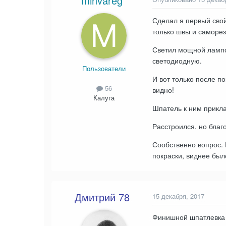
minvareg
Сделал я первый свой
только швы и саморез
Светил мощной лампой
светодиодную.
Пользователи
И вот только после п
56
видно!
Калуга
Шпатель к ним прикла
Расстроился. но благ
Сообственно вопрос. 
покраски, виднее бы
Дмитрий 78
15 декабря, 2017
Финишной шпатлевка т