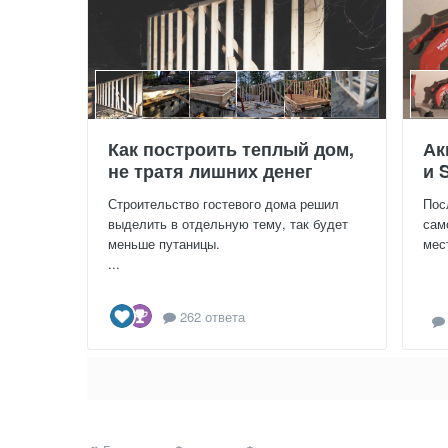
Как построить теплый дом,
Ак
не тратя лишних денег
и 
Строительство гостевого дома решил
Пос
выделить в отдельную тему, так будет
сам
меньше путаницы.
мес
...
262 ответа