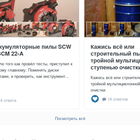
кумуляторные пилы SCW
Кажись всё или
SCM 22-A
строительный пы
тройной мультиц
ле того как провёл тесты, приступил к
ступенью очистк
ому главному. Поменять диски
тами, и проверить, как инструмент...
Кажись всё или строител
тройной мультициклонно
очистки
16 ответов
4 ответа
Посмотреть всё