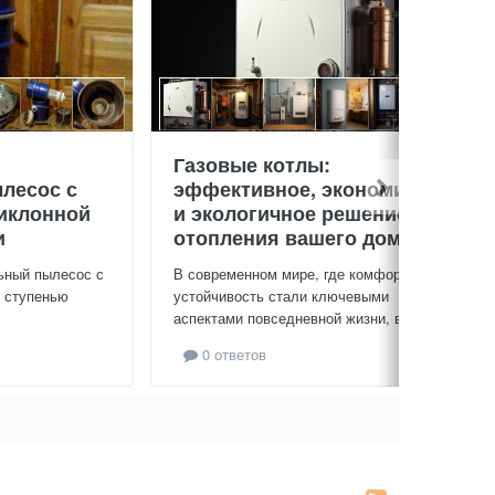
Газовые котлы:
лесос с
эффективное, экономичное
иклонной
и экологичное решение для
и
отопления вашего дома
ьный пылесос с
В современном мире, где комфорт и
й ступенью
устойчивость стали ключевыми
аспектами повседневной жизни, выбор...
0 ответов