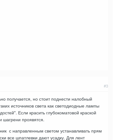
#3
ьно получается, но стоит поднести налобный
аких источников света как светодиодные лампы
достей". Если красить глубокоматовой краской
 и шагрени проявятся.
очник с направленным светом устанавливать прям
ки все шпатлевки дают усадку. Для лент