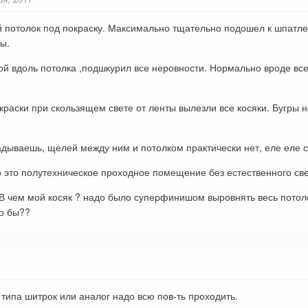
 потолок под покраску. Максимально тщательно подошел к шпатле
ы.
 вдоль потолка ,подшкурил все неровности. Нормально вроде все 
окраски при скользящем свете от ленты вылезли все косяки. Бугры 
дываешь, щелей между ним и потолком практически нет, еле еле с
о это полутехническое проходное помещение без естественного све
В чем мой косяк ? надо было суперфинишом выровнять весь потол
ло бы??
ипа шитрок или аналог надо всю пов-ть проходить.