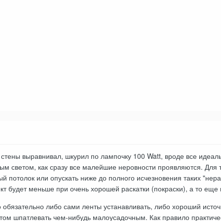
 стены выравнивал, шкурил по лампочку 100 Watt, вроде все идеал
м светом, как сразу все малейшие неровности проявляются. Для т
й потолок или опускать ниже до полного исчезновения таких "нера
т будет меньше при очень хорошей раскатки (покраски), а то еще
о обязательно либо сами ленты устанавливать, либо хороший ист
отом шпатлевать чем-нибудь малоусадочным. Как правило практичес