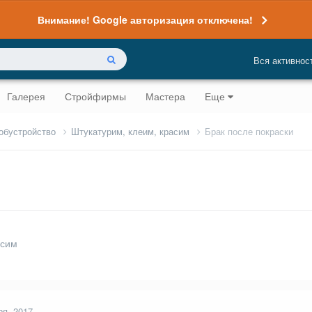
Внимание! Google авторизация отключена!
Вся активнос
Галерея
Стройфирмы
Мастера
Еще
 обустройство
Штукатурим, клеим, красим
Брак после покраски
асим
ря, 2017