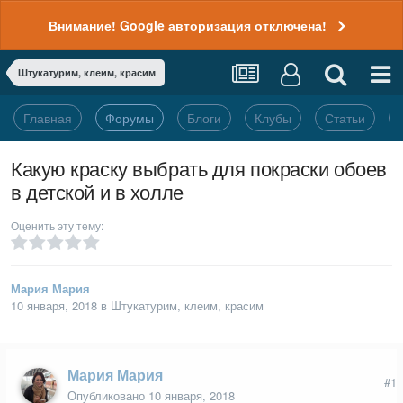
Внимание! Google авторизация отключена!
Штукатурим, клеим, красим
Главная
Форумы
Блоги
Клубы
Статьи
Какую краску выбрать для покраски обоев
в детской и в холле
Оценить эту тему:
Мария Мария
10 января, 2018
в
Штукатурим, клеим, красим
Мария Мария
#1
Опубликовано
10 января, 2018