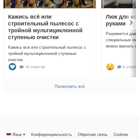
Кажись всё или
Люк для ко
строительный пылесос с
руками
тройной мультициклонной
Разумеется давн
ступенью очистки
специальные люч
можно врезать в 
Кажись всё или строительный пылесос с
тройной мультициклонной ступенью
очистки
16 ответов
6 ответо
Посмотреть всё
Язык
Конфиденциальность
Обратная связь
Cookies