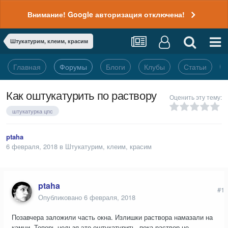
Внимание! Google авторизация отключена!
Штукатурим, клеим, красим
Главная
Форумы
Блоги
Клубы
Статьи
Как оштукатурить по раствору
Оценить эту тему:
штукатурка цпс
ptaha
6 февраля, 2018
в
Штукатурим, клеим, красим
ptaha
#1
Опубликовано
6 февраля, 2018
Позавчера заложили часть окна. Излишки раствора намазали на
камни. Теперь нельзя это оштукатурить, пока раствор не