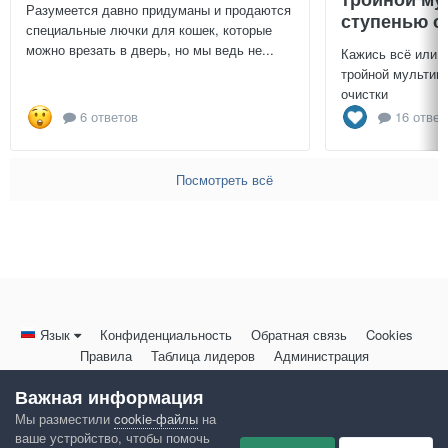
Разумеется давно придуманы и продаются
ступенью о
специальные лючки для кошек, которые
можно врезать в дверь, но мы ведь не...
Кажись всё или 
тройной мультиц
очистки
6 ответов
16 ответ
Посмотреть всё
Язык
Конфиденциальность
Обратная связь
Cookies
Правила
Таблица лидеров
Администрация
HomeMasters.RU
Важная информация
Powered by Invision Community
Мы разместили
cookie-файлы
на
ваше устройство, чтобы помочь