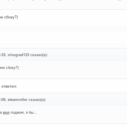
не сбоку?)
:33, vinograd123 сказал(а):
мне сбоку?)
 ответил:
:09, steamroller сказал(а):
ла
моя
лоджия, я бы...