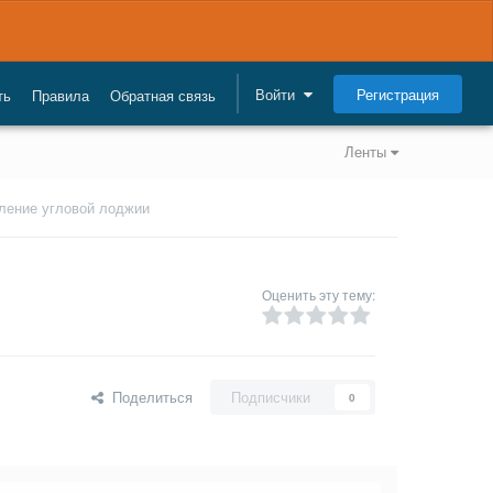
Регистрация
Войти
ть
Правила
Обратная связь
Ленты
ление угловой лоджии
Оценить эту тему:
Поделиться
Подписчики
0