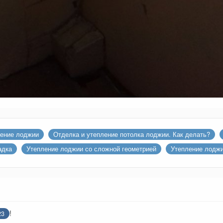
ение лоджии
Отделка и утепление потолка лоджии. Как делать?
адка
Утепление лоджии со сложной геометрией
Утепление лодж
!
23