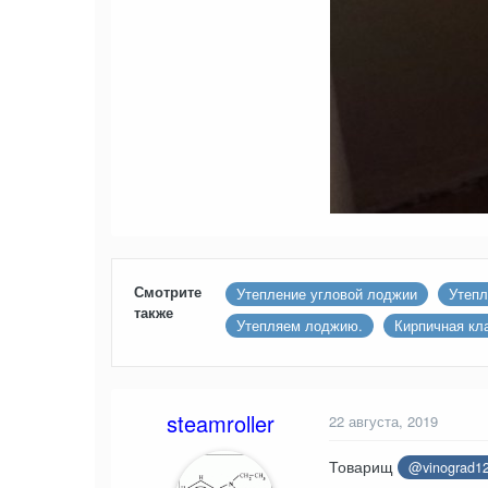
Смотрите
Утепление угловой лоджии
Утепл
также
Утепляем лоджию.
Кирпичная кл
steamroller
22 августа, 2019
Товарищ
@vinograd1