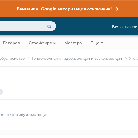
Внимание! Google авторизация отключена!
Вся активнос
Галерея
Стройфирмы
Мастера
Еще
 обустройство
Теплоизоляция, гидроизоляция и звукоизоляция
Утеп
оляция и звукоизоляция