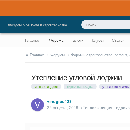
Форумы о ремонте и строительстве
Главная
Форумы
Блоги
Клубы
Статьи
Главная
Форумы
Форумы строительство, ремонт,
Утепление угловой лоджии
угловая лоджия
кирпичная кладка
утепление лоджии
vinograd123
22 августа, 2019
в
Теплоизоляция, гидроиз