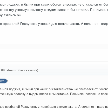
моя лоджия, я бы ни при каких обстоятельствах не отказался от бо
ет, но эту узенькую полоску с видом влево я бы оставил. Понимаю, 
ку взялись бы.
е профилей Рехау есть угловой для стеклопакета. А если нет - надо
:09, steamroller сказал(а):
!
123
а моя лоджия, я бы ни при каких обстоятельствах не отказался от боков
 узенькую полоску с видом влево я бы оставил. Понимаю, вопрос не прос
аве профилей Рехау есть угловой для стеклопакета. А если нет - надо по