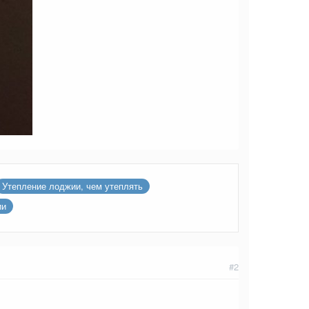
Утепление лоджии, чем утеплять
ии
#2