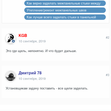
Как верно заделать межпанельные стыки между
полом и стеной
Утепление/ремонт межпанельных швов
ограждающей стены, квартира п44т последний
Как лучше всего заделать стыки в панельной
этаж
квартире?
KGB
#2
10 сентября, 2019
Это где щель, непонятно. И что будет дальше.
Дмитрий 78
#3
10 сентября, 2019
Установщикам задачу поставить - все щели заделать.