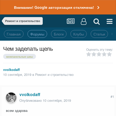
Внимание! Google авторизация отключена!
Ремонт и строительство
Главная
Форумы
Блоги
Клубы
Статьи
Чем заделать щель
Оценить эту тему:
межпанельные швы
vvolkodaff
10 сентября, 2019
в
Ремонт и строительство
vvolkodaff
#1
Опубликовано
10 сентября, 2019
всем здарова