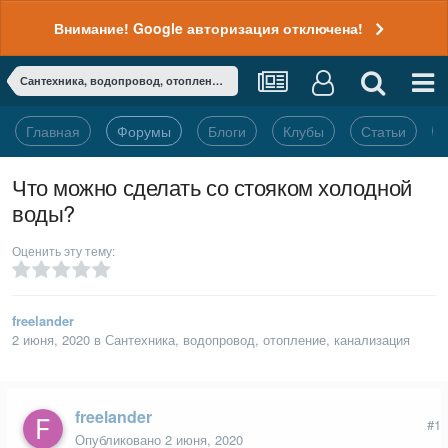
Внимание! Google авторизация отключена!
Сантехника, водопровод, отопление, канализация
Главная
Форумы
Блоги
Клубы
Статьи
Что можно сделать со стояком холодной
воды?
Оценить эту тему:
freelander
2 июня, 2020
в
Сантехника, водопровод, отопление, канализация
freelander
#1
Опубликовано
2 июня, 2020