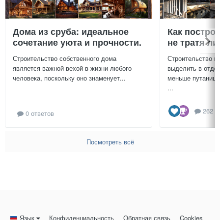
Дома из сруба: идеальное
Как постро
сочетание уюта и прочности.
не тратя л
Строительство собственного дома
Строительство г
является важной вехой в жизни любого
выделить в отдел
человека, поскольку оно знаменует...
меньше путаницы
...
262 о
0 ответов
Посмотреть всё
Язык
Конфиденциальность
Обратная связь
Cookies