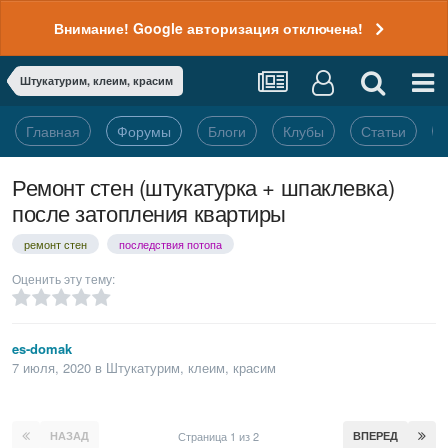
Внимание! Google авторизация отключена!
Штукатурим, клеим, красим
Главная
Форумы
Блоги
Клубы
Статьи
Ремонт стен (штукатурка + шпаклевка)
после затопления квартиры
ремонт стен
последствия потопа
Оценить эту тему:
es-domak
7 июля, 2020
в
Штукатурим, клеим, красим
НАЗАД
Страница 1 из 2
ВПЕРЕД