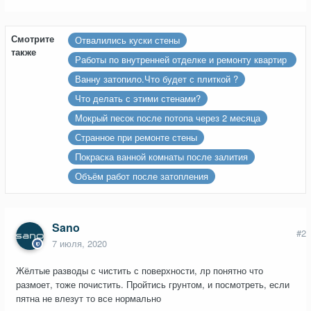
Смотрите
Отвалились куски стены
также
Работы по внутренней отделке и ремонту квартир
и домов
Ванну затопило.Что будет с плиткой ?
Что делать с этими стенами?
Мокрый песок после потопа через 2 месяца
Странное при ремонте стены
Покраска ванной комнаты после залития
Объём работ после затопления
Sano
#2
7 июля, 2020
Жёлтые разводы с чистить с поверхности, лр понятно что
размоет, тоже почистить. Пройтись грунтом, и посмотреть, если
пятна не влезут то все нормально