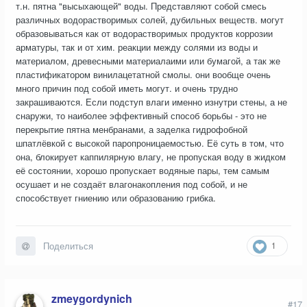
т.н. пятна "высыхающей" воды. Представляют собой смесь
различных водорастворимых солей, дубильных веществ. могут
образовываться как от водорастворимых продуктов коррозии
арматуры, так и от хим. реакции между солями из воды и
материалом, древесными материалаими или бумагой, а так же
пластификатором винилацетатной смолы. они вообще очень
много причин под собой иметь могут. и очень трудно
закрашиваются. Если подступ влаги именно изнутри стены, а не
снаружи, то наиболее эффективный способ борьбы - это не
перекрытие пятна менбранами, а заделка гидрофобной
шпатлёвкой с высокой паропроницаемостью. Её суть в том, что
она, блокирует каппилярную влагу, не пропуская воду в жидком
её состоянии, хорошо пропускает водяные пары, тем самым
осушает и не создаёт влагонакопления под собой, и не
способствует гниению или образованию грибка.
1
Поделиться
zmeygordynich
#17