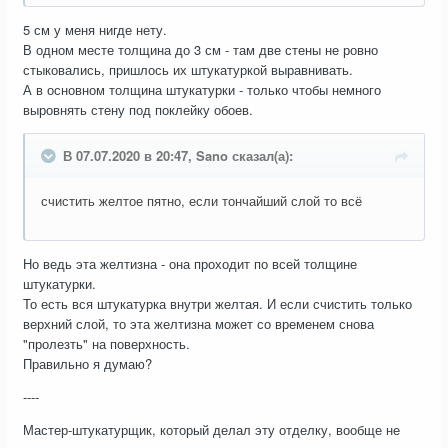
5 см у меня нигде нету.
В одном месте толщина до 3 см - там две стены не ровно
стыковались, пришлось их штукатуркой выравнивать.
А в основном толщина штукатурки - только чтобы немного
выровнять стену под поклейку обоев.
В 07.07.2020 в 20:47, Sano сказал(а):
счистить желтое пятно, если тончайший слой то всё
Но ведь эта желтизна - она проходит по всей толщине
штукатурки.
То есть вся штукатурка внутри желтая. И если счистить только
верхний слой, то эта желтизна может со временем снова
"пролезть" на поверхность.
Правильно я думаю?
----
Мастер-штукатурщик, который делал эту отделку, вообще не