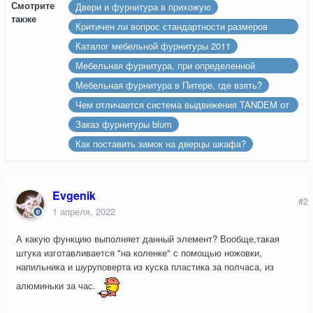
Смотрите
Двери и фурнитура в прихожую
также
Критичен ли вопрос стандартности размеров
мебели при поиске нужной фурнитуры.
Каталог мебельной фурнитуры 2011
Мебельная фурнитура, при определенной
эксплуации
Мебельная фурнитура в Питере, где взять?
Чем отличается система выдвижения TANDEM от
TANDEMBOX фирмы Blum?
Заказ фурнитуры blum
Как поставить замок на дверцы шкафа?
Evgenik
#2
1 апреля, 2022
А какую функцию выполняет данный элемент? Вообще,такая
штука изготавливается "на коленке" с помощью ножовки,
напильника и шуруповерта из куска пластика за полчаса, из
алюминьки за час.