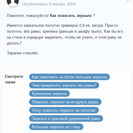
Опубликовано
9 января, 2009
Помогите, пожалуйста!
Как повесить зеркало
?
Имеется зеркальное полотно примерно 0,5 кв. метра. Просто
полотно, без рамы, крепежа (раньше в шкафу было). Как бы его
на стене в коридоре закрепить, чтобы не упало, и чтоб раму не
делать?
Заранее спасибо.
Смотрите
Как приклеить на бетон большое зеркало
также
Чем прикрепить зеркало без рамы?
Крепление зеркала
Повесить зеркало на входную дверь
Хочу повесить зеркало на потолок!
Зеркало в красивой деревянной раме
Большое зеркало на стену