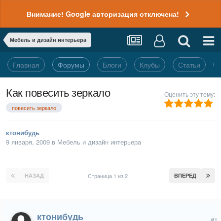
Внимание! Google авторизация отключена!
Мебель и дизайн интерьера
Главная
Форумы
Блоги
Клубы
Статьи
Как повесить зеркало
Оценить эту тему:
повесить зеркало
ктонибудь
9 января, 2009
в
Мебель и дизайн интерьера
НАЗАД
Страница 1 из 2
ВПЕРЕД
ктонибудь
#1