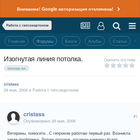
Внимание! Google авторизация отключена!
Работа с гипсокартоном
Главная
Форумы
Блоги
Клубы
Статьи
Изогнутая линия потолка.
Оценить эту тему:
потолок гкл
cristass
29 мая, 2006
в
Работа с гипсокартоном
cristass
#1
Опубликовано
29 мая, 2006
Ветераны, помогите...С гипроком работаю первый раз. Возникла
такая проблемка. Делаю потолок, посреди комнаты будет