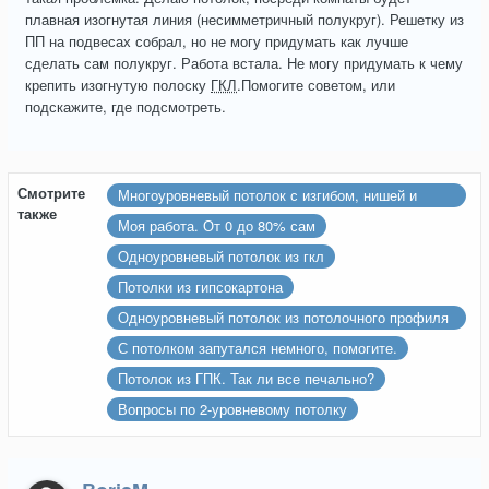
плавная изогнутая линия (несимметричный полукруг). Решетку из
ПП на подвесах собрал, но не могу придумать как лучше
сделать сам полукруг. Работа встала. Не могу придумать к чему
крепить изогнутую полоску
ГКЛ
.Помогите советом, или
подскажите, где подсмотреть.
Смотрите
Многоуровневый потолок с изгибом, нишей и
также
карнизом
Моя работа. От 0 до 80% сам
Одноуровневый потолок из гкл
Потолки из гипсокартона
Одноуровневый потолок из потолочного профиля
60х27 (Есть вопрос)
С потолком запутался немного, помогите.
Потолок из ГПК. Так ли все печально?
Вопросы по 2-уровневому потолку