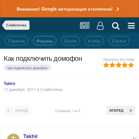
Внимание! Google авторизация отключена!
Слаботочка
Главная
Форумы
Блоги
Клубы
Статьи
Как подключить домофон
Оценить эту тему:
как подключить домофон
Takhir
11 декабря, 2011
в
Слаботочка
НАЗАД
Страница 1 из 2
ВПЕРЕД
Takhir
#1