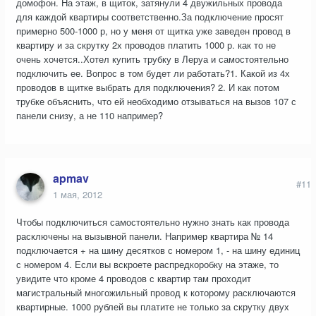
домофон. На этаж, в щиток, затянули 4 двужильных провода
для каждой квартиры соответственно.За подключение просят
примерно 500-1000 р, но у меня от щитка уже заведен провод в
квартиру и за скрутку 2х проводов платить 1000 р. как то не
очень хочется..Хотел купить трубку в Леруа и самостоятельно
подключить ее. Вопрос в том будет ли работать?1. Какой из 4х
проводов в щитке выбрать для подключения? 2. И как потом
трубке объяснить, что ей необходимо отзываться на вызов 107 с
панели снизу, а не 110 например?
apmav
#11
1 мая, 2012
Чтобы подключиться самостоятельно нужно знать как провода
расключены на вызывной панели. Например квартира № 14
подключается + на шину десятков с номером 1, - на шину единиц
с номером 4. Если вы вскроете распредкоробку на этаже, то
увидите что кроме 4 проводов с квартир там проходит
магистральный многожильный провод к которому расключаются
квартирные. 1000 рублей вы платите не только за скрутку двух