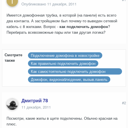
Опубликовано
11 декабря, 2011
Имеется домофонная трубка, в которой (на панели) есть всего
два контакта. А застройщиком был почему-то выведен сетевой
кабель с 8 жилками. Вопрос -
как подключить домофон
?
Перебирать всевозможные пары или там другая логика?
Смотрите
Подключение домофона в новостройке
также
Как правильно подключить домофон
Как самостоятельно подключить домофон
(реально ли?)
Домофон, видеонаблюдение, вызыв.панель
Дмитрий 78
#2
11 декабря, 2011
Посмотри, какие жилы в щите подключены. Обычно красная на
плюс.