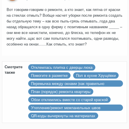
Вот говорим-говорим о ремонте, а кто знает, как пятна от краски
на стеклах отмыть? Вобще насчет уборки после ремонта создать
бы отдельную тему – как всю пыль-грязь отмывать..года два
назад обращался в одну фирму с позитивным названием _____ –
они мне все начистили, конечно, до блеска, но телефон их не
могу найти..щас вот сам попытался поотмывать, одни разводы,
особенно на окнах……Как отмыть, кто знает?
Смотрите
Отклеилась плитка с дверцы люка
также
Помогите в разметке
Пол в кухне Хрущёвки
Перемычка между окнами (как правильно
изолировать от улицы)
План (порядок) ремонта квартиры
Обои отклеились вместе со старой краской
Утепление/ремонт межпанельных швов
ограждающей стены, квартира п44т последний
QR-коды вычеркнуты на материалах
этаж