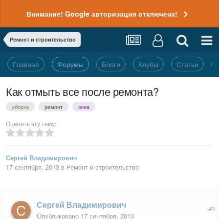
Внимание! Google авторизация отключена!
Ремонт и строительство
Главная
Форумы
Блоги
Клубы
Статьи
Как отмыть все после ремонта?
уборка
ремонт
окна
Оценить эту тему:
Сергей Владимирович
17 сентября, 2013
в
Ремонт и строительство
Сергей Владимирович
#1
Опубликовано
17 сентября, 2013