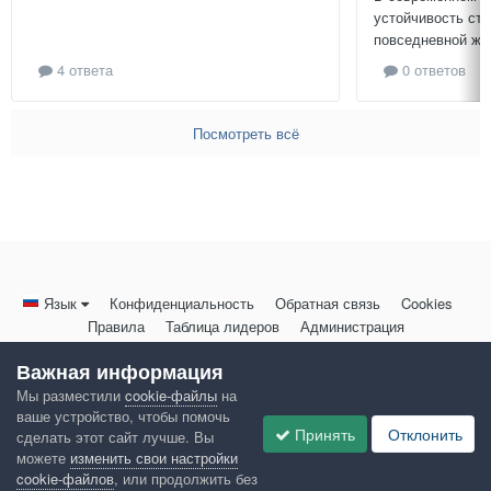
устойчивость ст
повседневной жиз
4 ответа
0 ответов
Посмотреть всё
Язык
Конфиденциальность
Обратная связь
Cookies
Правила
Таблица лидеров
Администрация
HomeMasters.RU
Важная информация
Powered by Invision Community
Мы разместили
cookie-файлы
на
ваше устройство, чтобы помочь
Принять
Отклонить
сделать этот сайт лучше. Вы
можете
изменить свои настройки
cookie-файлов
, или продолжить без