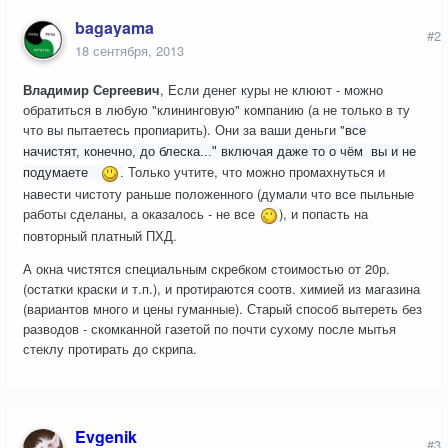
bagayama
#2
18 сентября, 2013
Владимир Сергеевич
, Если денег куры не клюют - можно
обратиться в любую "клининговую" компанию (а не только в ту
что вы пытаетесь пропиарить). Они за ваши деньги "
все
начистят, конечно, до блеска..." включая даже то о чём вы и не
Только учтите, что можно промахнуться и
подумаете
.
навести чистоту раньше положенного (думали что все пыльные
работы сделаны, а оказалось - не все
), и попасть на
повторный платный ПХД.
А окна чистятся специальным скребком стоимостью от 20р.
(остатки краски и т.п.), и протираются соотв. химией из магазина
(вариантов много и цены гуманные). Старый способ вытереть без
разводов - скомканной газетой по почти сухому после мытья
стеклу протирать до скрипа.
Evgenik
#3