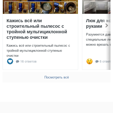
Кажись всё или
Люк для ко
строительный пылесос с
руками
тройной мультициклонной
Разумеется давн
ступенью очистки
специальные люч
можно врезать в 
Кажись всё или строительный пылесос с
тройной мультициклонной ступенью
очистки
16 ответов
6 ответо
Посмотреть всё