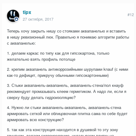
tipx
#12
27 октября, 2017
Теперь хочу закрыть нишу со стояками аквапанелью и вставить
в нишу ревизионный люк. Правильно я понимаю алгоритм работы
с аквапанелью:
1. делаем каркас по типу как для гипсокартона, только
желательно взять профиль потолще
2. крепим аквапанель антикоррозийными шурупами knauf (с ними
как-то дефицит, прикручу обычными гипсокартонными)
3. Стыки аквапанель-аквапанель, аквапанель-стена/пол кнауф
рекомендует промазывать клеем герметиком. А надо ли, если я
сверху буду делать гидроизоляцию?
4. Нужно ли стыки аквапанель-аквапанель, аквапанель-стена
армировать сеткой или облицовочная плитка сама по себе будет
армировать всю конструкцию?
5. так как эта конструкция находится в душевой то эту зону
грунтуем, делаем гидроизоляцию, укладываем плитку на