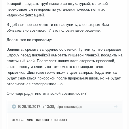
Геморой - выдрать труб вместе со штукатуркой, с лихвой
перекрывается гемороем по установки полосок гкл и их
надежной фиксацией.
В добавок первое может и не наступить, а со вторым Вам
обязательно возиться. И это половинчатое решение.
Делать так по взрослому:
Запенить, срезать заподлицо со стеной. Ту плитку что закрывает
штробу перед поклейкой обмотать пищевой пленкой. посадить на
плиточный клей. После застывания клея оторвать присоской,
снять пленку и клеить на тоже место с помощью точек
герметика. Швы тоже герметиком в цвет затирки. Тогда плитка
будет сниматься присоской после прорезания швов, но не будет
отваливаться самопроизвольно.
Оно надо ради гипотетической возможности?
В 26.10.2017 в 13:38, tipx сказал(а):
откопал лист плоского шифера