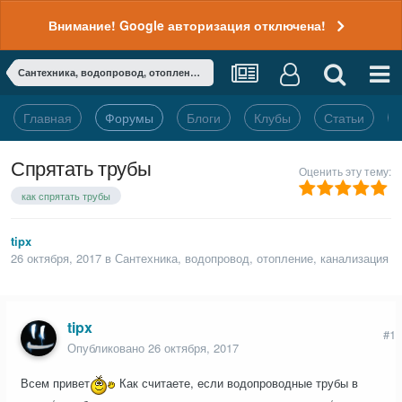
Внимание! Google авторизация отключена!
Сантехника, водопровод, отопление, канализация
Главная
Форумы
Блоги
Клубы
Статьи
Спрятать трубы
Оценить эту тему:
как спрятать трубы
tipx
26 октября, 2017
в
Сантехника, водопровод, отопление, канализация
tipx
#1
Опубликовано
26 октября, 2017
Всем привет
Как считаете, если водопроводные трубы в