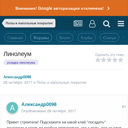
Внимание! Google авторизация отключена!
Полы и напольные покрытия
Главная
Форумы
Блоги
Клубы
Статьи
Линолеум
Оценить эту тему:
укладка линолеума
Александр0098
28 октября, 2017
в
Полы и напольные покрытия
Александр0098
#1
Опубликовано
28 октября, 2017
Привет строители! Подскажите на какой клей "посадить"
ленолеум и стоит ли вообще приклеивать его к полу, пол из плит