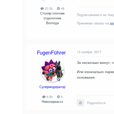
23,5k
48
Столяр плотник
Подписываемся на тему
отделочник
Вологда
Принимаю заказы на
ме
FugenFührer
13 ноября, 2017
За несколько минут, ч
Или изначально парке
основания.
Супермодератор
8,8k
6
Новочеркасск
Поделиться