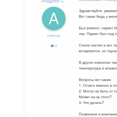
Андрей С
Здравствуйте, уважа
Вот такая беда у мен
Был ремонт, паркет б
лак. Паркет был под 
Новички
Сняли настил и вот та
2
вставляется, но торчи
В других комнатах та
температура и влажнос
Вопросы вот какие.
1. Отчего именно в 
2. Могло ли быть от т
Может из-за этого?
3. Что делать?
Позвонили в компанию 