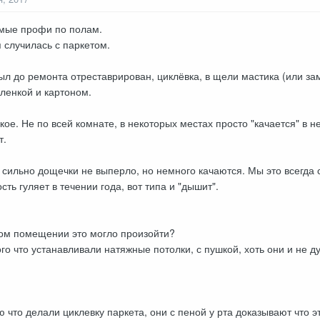
емые профи по полам.
я случилась с паркетом.
ыл до ремонта отреставрирован, циклёвка, в щели мастика (или зам
пленкой и картоном.
кое. Не по всей комнате, в некоторых местах просто "качается" в 
т.
к сильно дощечки не выперло, но немного качаются. Мы это всегда с
ть гуляет в течении года, вот типа и "дышит".
этом помещении это могло произойти?
ого что устанавливали натяжные потолки, с пушкой, хоть они и не 
что делали циклевку паркета, они с пеной у рта доказывают что эт