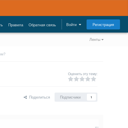
Регистрация
Войти
ть
Правила
Обратная связь
Ленты
ом?
Оценить эту тему:
Поделиться
Подписчики
1
#1