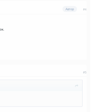
#4
Автор
ок.
#5