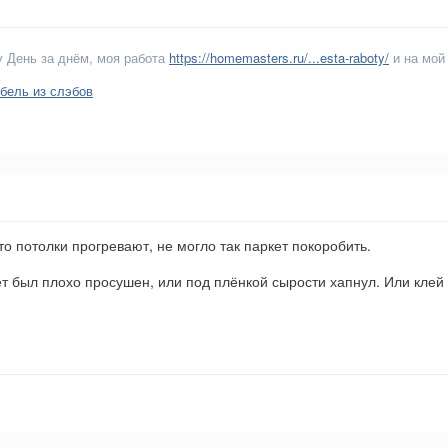
 День за днём, моя работа
https://homemasters.ru/...esta-raboty/
и на мой
бель из слэбов
то потолки прогревают, не могло так паркет покоробить.
т был плохо просушен, или под плёнкой сырости хапнул. Или клей 