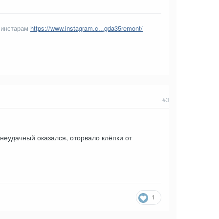
 инстарам
https://www.instagram.c...gda35remont/
#3
неудачный оказался, оторвало клёпки от
1