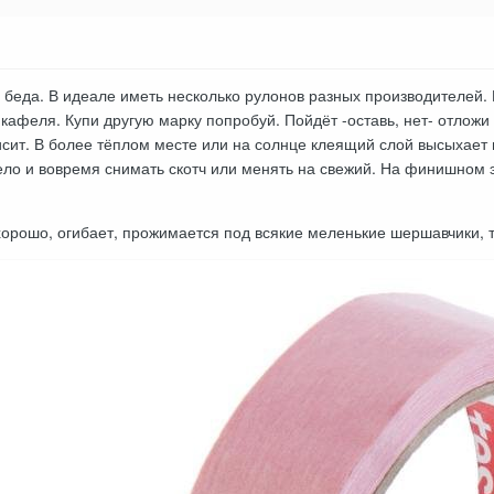
я беда. В идеале иметь несколько рулонов разных производителей. 
 кафеля. Купи другую марку попробуй. Пойдёт -оставь, нет- отложи 
висит. В более тёплом месте или на солнце клеящий слой высыхает
ело и вовремя снимать скотч или менять на свежий. На финишном э
хорошо, огибает, прожимается под всякие меленькие шершавчики, 