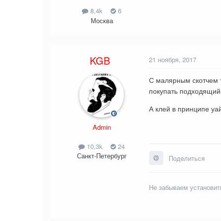
8,4k
6
Москва
KGB
21 ноября, 2017
С малярным скотчем т
покупать подходящий
А клей в принципе у
Admin
10,3k
24
Санкт-Петербург
Поделиться
Не забываем установит