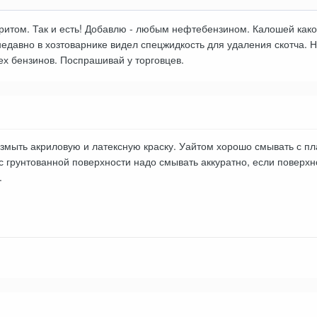
иритом. Так и есть! Добавлю - любым нефтебензином. Калошей как
недавно в хозтоварнике видел спецжидкость для удаления скотча. Н
ех бензинов. Поспрашивай у торговцев.
змыть акриловую и латексную краску. Уайтом хорошо смывать с плас
с грунтованной поверхности надо смывать аккуратно, если повер
.