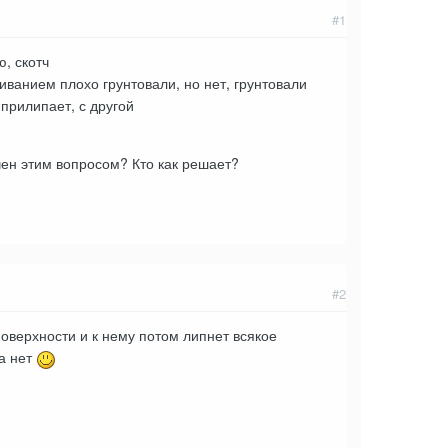
#1
ю, скотч
иванием плохо грунтовали, но нет, грунтовали
прилипает, с другой
чен этим вопросом? Кто как решает?
#2
поверхности и к нему потом липнет всякое
ка нет