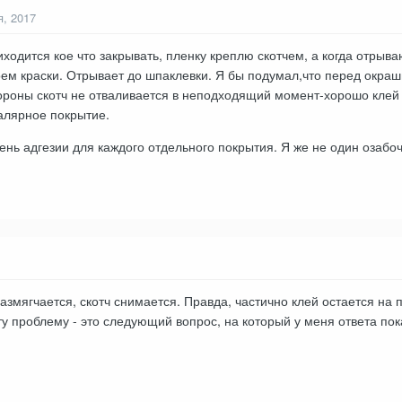
я, 2017
ходится кое что закрывать, пленку креплю скотчем, а когда отрыва
оем краски. Отрывает до шпаклевки. Я бы подумал,что перед окраш
ороны скотч не отваливается в неподходящий момент-хорошо клей 
лярное покрытие.
ень адгезии для каждого отдельного покрытия. Я же не один озабо
азмягчается, скотч снимается. Правда, частично клей остается на 
ту проблему - это следующий вопрос, на который у меня ответа по