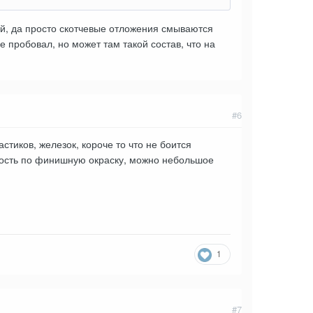
ой, да просто скотчевые отложения смываются
е пробовал, но может там такой состав, что на
#6
тиков, железок, короче то что не боится
хность по финишную окраску, можно небольшое
1
#7