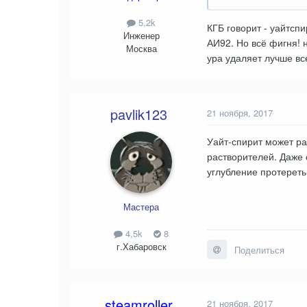
5,2k
КГБ говорит - уайтсп
Инженер
АИ92. Но всё фигня! 
Москва
ура удаляет лучше вс
pavlik123
21 ноября, 2017
Уайт-спирит может ра
растворителей. Даже 
углубление протереть
Мастера
4,5k
8
г.Хабаровск
Поделиться
steamroller
21 ноября, 2017