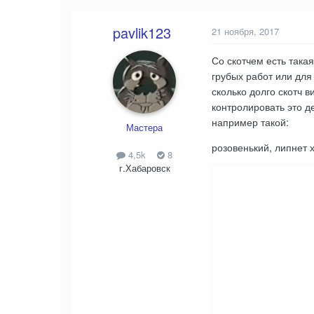
pavlik123
21 ноября, 2017
Со скотчем есть така
грубых работ или для
сколько долго скотч 
контролировать это д
например такой:
Мастера
розовенький, липнет 
4,5k
8
г.Хабаровск