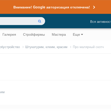
Внимание! Google авторизация отключена!
Вся активнос
Галерея
Стройфирмы
Мастера
Еще
 обустройство
Штукатурим, клеим, красим
Про малярный скотч
сим