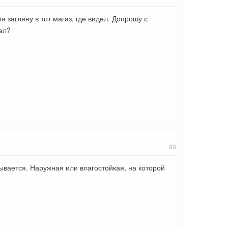
я загляну в тот магаз, где видел. Допрошу с
сал?
#8
ывается. Наружная или влагостойкая, на которой