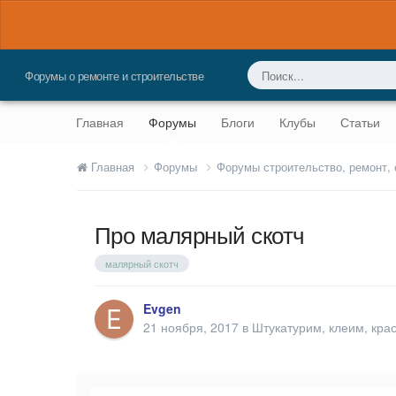
Форумы о ремонте и строительстве
Главная
Форумы
Блоги
Клубы
Статьи
Главная
Форумы
Форумы строительство, ремонт,
Про малярный скотч
малярный скотч
Evgen
21 ноября, 2017
в
Штукатурим, клеим, кра