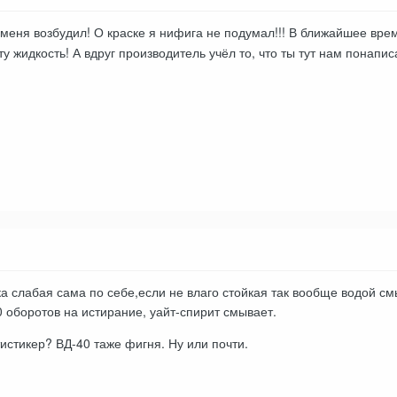
 меня возбудил! О краске я нифига не подумал!!! В ближайшее врем
у жидкость! А вдруг производитель учёл то, что ты тут нам понапи
ка слабая сама по себе,если не влаго стойкая так вообще водой см
0 оборотов на истирание, уайт-спирит смывает.
истикер? ВД-40 таже фигня. Ну или почти.