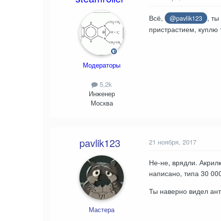
Всё,
, ты
@pavlik123
пристрастием, куплю т
Модераторы
5,2k
Инженер
Москва
pavlik123
21 ноября, 2017
Не-не, врядли. Акрил
написано, типа 30 00
Ты наверно видел ант
Мастера