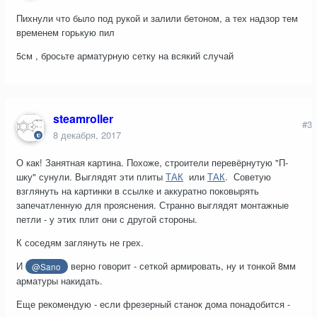
Пихнули что было под рукой и залили бетоном, а тех надзор тем
временем горькую пил
5см , бросьте арматурную сетку на всякий случай
steamroller
#3
8 декабря, 2017
О как! Занятная картина. Похоже, строители перевёрнутую "П-
шку" сунули. Выглядят эти плиты
ТАК
или
ТАК
. Советую
взглянуть на картинки в ссылке и аккуратно поковырять
запечатленную для прояснения. Странно выглядят монтажные
петли - у этих плит они с другой стороны.
К соседям заглянуть не грех.
И
верно говорит - сеткой армировать, ну и тонкой 8мм
@Sano
арматуры накидать.
Еще рекомендую - если фрезерный станок дома понадобится -