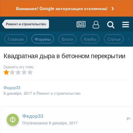
Внимание! Google авторизация отключена!
Ремонт и строительство
Главная
Форумы
Блоги
Клубы
Статьи
Квадратная дыра в бетонном перекрытии
Оценить эту тему:
Федор33
8 декабря, 2017
в
Ремонт и строительство
Федор33
#1
Опубликовано
8 декабря, 2017