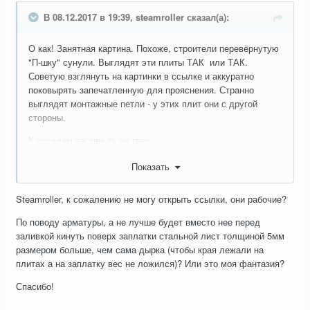
В 08.12.2017 в 19:39, steamroller сказал(а):
О как! Занятная картина. Похоже, строители перевёрнутую
"П-шку" сунули. Выглядят эти плиты
ТАК
или
ТАК
.
Советую взглянуть на картинки в ссылке и аккуратно
поковырять запечатленную для прояснения. Странно
выглядят монтажные петли - у этих плит они с другой
стороны.
К соседям заглянуть не грех.
И
верно говорит - сеткой армировать, ну и тонкой
@Sano
Показать
8мм арматуры накидать.
Steamroller, к сожалению не могу открыть ссылки, они рабочие?
Еще рекомендую - если фрезерный станок дома
понадобится - не ставьте в этом месте.
По поводу арматуры, а не лучше будет вместо нее перед
заливкой кинуть поверх заплатки стальной лист толщиной 5мм
размером больше, чем сама дырка (чтобы края лежали на
плитах а на заплатку вес не ложился)? Или это моя фантазия?
Спасибо!