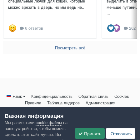
специальные лючки для кошек, которые
выделить в отдел
можно врезать в дверь, но мы ведь не...
меньше путаницы
...
6 ответов
262 о
Посмотреть всё
Язык
Конфиденциальность
Обратная связь
Cookies
Правила
Таблица лидеров
Администрация
HomeMasters.RU
Важная информация
Powered by Invision Community
Мы разместили
cookie-файлы
на
ваше устройство, чтобы помочь
Принять
Отклонить
сделать этот сайт лучше. Вы