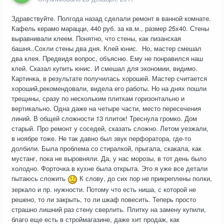
Здравствуйте. Полгода назад сделали ремонт в ванной комнате.
Кафель керамо марацци, 440 руб. за кв.м., размер 25х40. Стены
выравнивали клеем. Понятно, что стены, как пизанская
башня..Сохли стены два дня. Клей юнис. Но, мастер смешал
два клея. Предвидя вопрос, объясню. Ему не понравился наш
клей. Сказал купить юнис. И смешал для экономии, видимо.
Картинка, в результате получилась хорошей. Мастер считается
хороший,рекомендовали, видела его работы. Но на днях пошли
трещины, сразу по нескольким плиткам горизонтально и
вертикально. Одна даже на четыре части, место пересечения
линий. В общей сложности 13 плиток! Треснула громко. Дом
старый. Про ремонт у соседей, сказать сложно. Летом уезжали,
в ноябре тоже. Не так давно был звук перфоратора, где-то
долбили. Была проблема со стиралкой, прыгала, скакала, как
мустанг, пока не выровняли. Да, у нас морозы, в тот день было
холодно. Форточка в кухне была открыта. Это я уже все детали
пытаюсь сложить
К слову, до сих пор не прикреплены полки,
зеркало и пр. нужности. Потому что есть ниша, с которой не
решено, то ли закрыть, то ли шкаф повесить. Теперь просто
страшно лишний раз стену сверлить. Плитку на замену купили,
благо еще есть в строймагазине, даже хит продаж, как