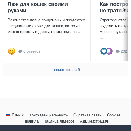
Люк для кошек своими
Как постро
руками
не тратя л
Разумеется давно придуманы и продаются
Строительство г
специальные лючки для кошек, которые
выделить в отдел
можно врезать в дверь, но мы ведь не...
меньше путаницы
...
6 ответов
262 о
Посмотреть всё
Язык
Конфиденциальность
Обратная связь
Cookies
Правила
Таблица лидеров
Администрация
HomeMasters.RU