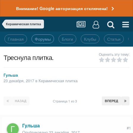
Внимание! Google авторизация отключена!
Керамическая плитка
Главная
Форумы
Блоги
Клубы
Статьи
Оценить эту тему:
Треснула плитка.
Гульша
23 декабря, 2017
в
Керамическая плитка
НАЗАД
Страница 1 из 3
ВПЕРЕД
Гульша
#1
Опубликовано
23 декабря, 2017