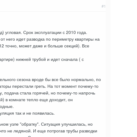
#1
) угловая. Срок эксплуатации с 2010 года.
 от него идет разводка по периметру квартиры на
12 точно, может даже и больше секций). Все
артире) нижней трубой и идет сначала ( с
тельного сезона вроде бы все было нормально, по
аторы перестали греть. На тот момент почему-то
, подача стала горячей, но почему-то напрочь
ий) в комнате тепло еще доходит, он
лодные.
уляция так и не появилась.
ьном узле "обратку". Ситуация улучшилась, но
что не ледяной. И еще потрогав трубы разводки