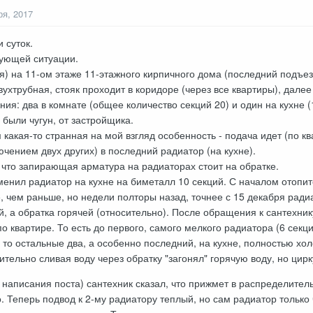
ря, 2017
 суток.
дующей ситуации.
я) на 11-ом этаже 11-этажного кирпичного дома (последний подъезд
ухтрубная, стояк проходит в коридоре (через все квартиры), далее
ния: два в комнате (общее количество секций 20) и один на кухне (
были чугун, от застройщика.
какая-то странная на мой взгляд особенность - подача идет (по кв
ением двух других) в последний радиатор (на кухне).
 что запирающая арматура на радиаторах стоит на обратке.
менил радиатор на кухне на биметалл 10 секций. С началом отопи
, чем раньше, но недели полторы назад, точнее с 15 декабря ради
, а обратка горячей (относительно). После обращения к сантехнику
о квартире. То есть до первого, самого мелкого радиатора (6 секц
 то остальные два, а особенно последний, на кухне, полностью хо
ительно сливая воду через обратку "загонял" горячую воду, но цирк
т написания поста) сантехник сказал, что прижмет в распределител
. Теперь подвод к 2-му радиатору теплый, но сам радиатор только 