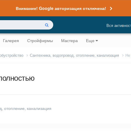
Внимание! Google авторизация отключена!
Вся активнос
Галерея
Стройфирмы
Мастера
Еще
 обустройство
Сантехника, водопровод, отопление, канализация
Не
 полностью
д, отопление, канализация