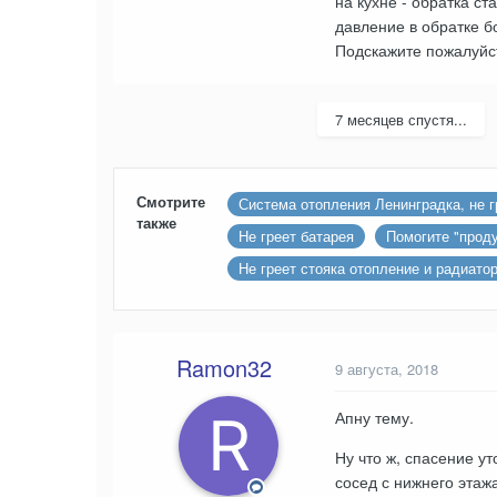
на кухне - обратка с
давление в обратке бо
Подскажите пожалуйст
7 месяцев спустя...
Смотрите
Система отопления Ленинградка, не 
также
Не греет батарея
Помогите "проду
Не греет стояка отопление и радиато
Ramon32
9 августа, 2018
Апну тему.
Ну что ж, спасение ут
сосед с нижнего этаж