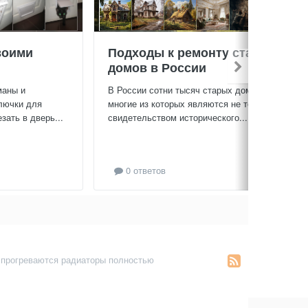
воими
Подходы к ремонту старых
домов в России
маны и
В России сотни тысяч старых домов,
лючки для
многие из которых являются не только
зать в дверь...
свидетельством исторического...
0 ответов
 прогреваются радиаторы полностью