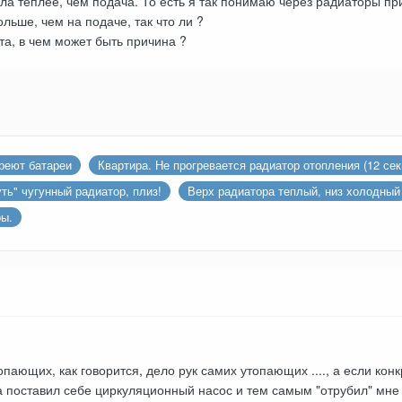
тала теплее, чем подача. То есть я так понимаю через радиаторы пр
льше, чем на подаче, так что ли ?
а, в чем может быть причина ?
греют батареи
Квартира. Не прогревается радиатор отопления (12 сек
ть" чугунный радиатор, плиз!
Верх радиатора теплый, низ холодный
ры.
опающих, как говорится, дело рук самих утопающих ...., а если кон
а поставил себе циркуляционный насос и тем самым "отрубил" мне