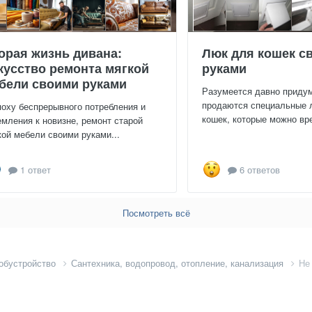
орая жизнь дивана:
Люк для кошек с
кусство ремонта мягкой
руками
бели своими руками
Разумеется давно приду
продаются специальные 
поху беспрерывного потребления и
кошек, которые можно вре
емления к новизне, ремонт старой
кой мебели своими руками...
1 ответ
6 ответов
Посмотреть всё
 обустройство
Сантехника, водопровод, отопление, канализация
Не