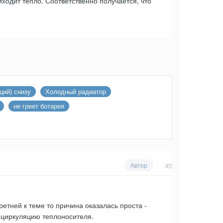
иходит тепло. Соответственно получается, что
ций) снизу
Холодный радиатор
не греет ботарея
#2
Автор
кретней к теме то причина оказалась проста -
 циркуляцию теплоносителя.