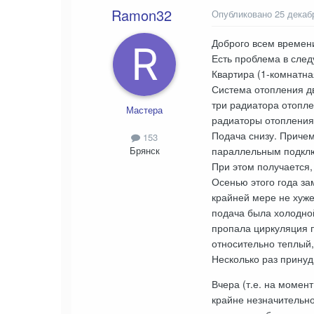
Ramon32
Опубликовано
25 декаб
Доброго всем времени
Есть проблема в сле
Квартира (1-комнатна
Система отопления дв
три радиатора отопле
Мастера
радиаторы отопления 
Подача снизу. Причем 
153
параллельным подключ
Брянск
При этом получается,
Осенью этого года за
крайней мере не хуже
подача была холодной
пропала циркуляция п
относительно теплый,
Несколько раз принуд
Вчера (т.е. на момен
крайне незначительно