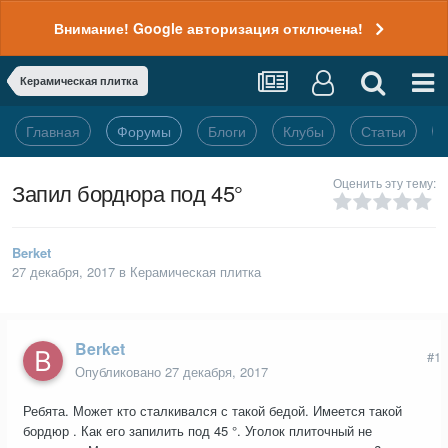
Внимание! Google авторизация отключена!
Керамическая плитка
Главная
Форумы
Блоги
Клубы
Статьи
Оценить эту тему:
Запил бордюра под 45°
Berket
27 декабря, 2017
в
Керамическая плитка
Berket
#1
Опубликовано
27 декабря, 2017
Ребята. Может кто сталкивался с такой бедой. Имеется такой
бордюр . Как его запилить под 45 °. Уголок плиточный не