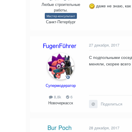
Любые строительные
даже не знаю, как
работы.
Мастер-консультант
Санкт-Петербург
FugenFührer
27 декабря, 2017
С подпольными соседя
меняли, скорее всего
Супермодератор
8,8k
6
Новочеркасск
Поделиться
Bur Poch
28 декабря, 2017