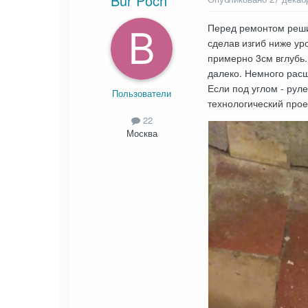
Bur Poch
Перед ремонтом решил
сделав изгиб ниже ур
примерно 3см вглубь. 
далеко. Немного расш
Если под углом - рул
Пользователи
технологический прое
22
Москва