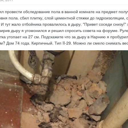
 провести обследование пола в ванной комнате на предмет получ
овня пола. сбил плитку, слой цементной стяжки до гидроизоляции
И тут жало отбойника провалилось в дыру. "Привет соседи снизу!" 
ирив дыру я угомонился и решил спросить совета на форуме. Рулет
етка утопает на 27 см. Подскажите что за дыру в Нарнию я пробури
м? Дом 74 года. Кирпичный. Тип II-29. Можно ли смело снимать ве