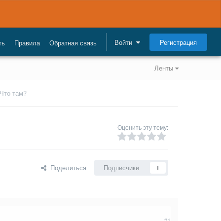
Регистрация
Войти
ть
Правила
Обратная связь
Ленты
Что там?
Оценить эту тему:
Поделиться
Подписчики
1
#1