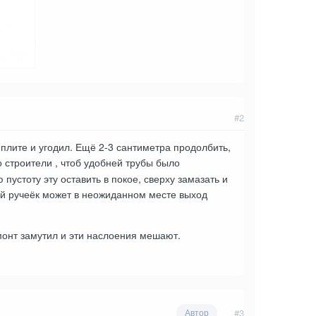
#2
 плите и угодил. Ещё 2-3 сантиметра продолбить,
о строители , чтоб удобней трубы было
устоту эту оставить в покое, сверху замазать и
дей ручеёк может в неожиданном месте выход
емонт замутил и эти наслоения мешают.
#3
Автор