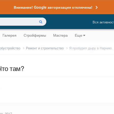
Внимание! Google авторизация отключена!
Вся активнос
Галерея
Стройфирмы
Мастера
Еще
 обустройство
Ремонт и строительство
Я пробурил дыру в Нарнию. 
Что там?
о
ря, 2017