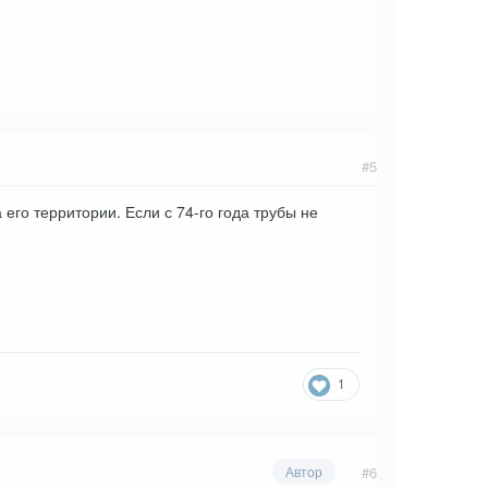
#5
го территории. Если с 74-го года трубы не
1
#6
Автор