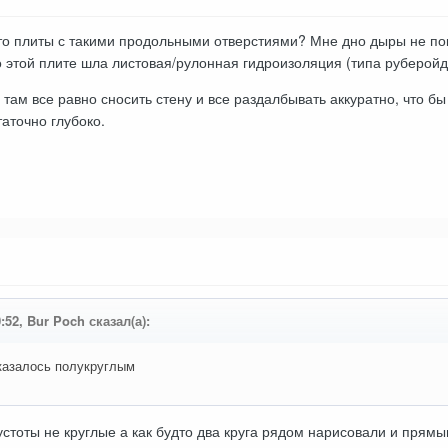
то плиты с такими продольными отверстиями? Мне дно дыры не пок
по этой плите шла листовая/рулонная гидроизоляция (типа руберойда
ам все равно сносить стену и все раздалбывать аккуратно, что бы 
таточно глубоко.
0:52, Bur Poch сказал(а):
казалось полукруглым
стоты не круглые а как будто два круга рядом нарисовали и прям