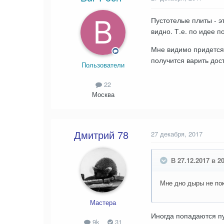
Пустотелые плиты - э
видно. Т.е. по идее 
Мне видимо придется т
получится варить дос
Пользователи
22
Москва
Дмитрий 78
27 декабря, 2017
В 27.12.2017 в 2
Мне дно дыры не по
Мастера
Иногда попадаются пу
9k
31