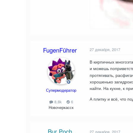
FugenFührer
27 декабря, 2017
В кирпичных многоэта
и можешь поприветст
протягивать, расфига
хорошенько загидроиз
найти. На кухне, к пр
Супермодератор
А плитку и всё, что 
8,8k
6
Новочеркасск
Bur Poch
27 декабря, 2017