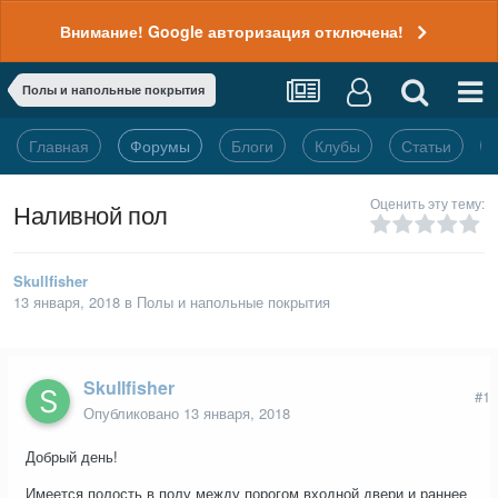
Внимание! Google авторизация отключена!
Полы и напольные покрытия
Главная
Форумы
Блоги
Клубы
Статьи
Оценить эту тему:
Наливной пол
Skullfisher
13 января, 2018
в
Полы и напольные покрытия
Skullfisher
#1
Опубликовано
13 января, 2018
Добрый день!
Имеется полость в полу между порогом входной двери и раннее