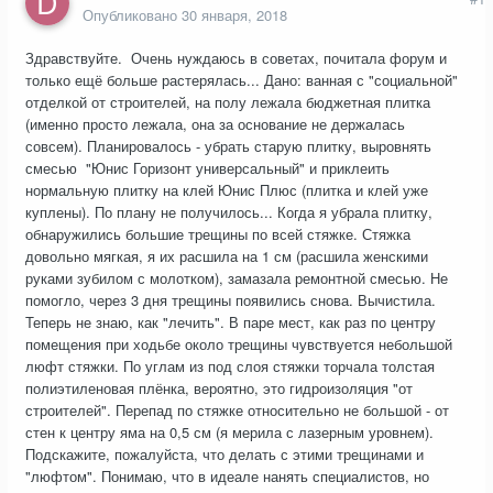
Опубликовано
30 января, 2018
Здравствуйте. Очень нуждаюсь в советах, почитала форум и
только ещё больше растерялась... Дано: ванная с "социальной"
отделкой от строителей, на полу лежала бюджетная плитка
(именно просто лежала, она за основание не держалась
совсем). Планировалось - убрать старую плитку, выровнять
смесью "Юнис Горизонт универсальный" и приклеить
нормальную плитку на клей Юнис Плюс (плитка и клей уже
куплены). По плану не получилось... Когда я убрала плитку,
обнаружились большие трещины по всей стяжке. Стяжка
довольно мягкая, я их расшила на 1 см (расшила женскими
руками зубилом с молотком), замазала ремонтной смесью. Не
помогло, через 3 дня трещины появились снова. Вычистила.
Теперь не знаю, как "лечить". В паре мест, как раз по центру
помещения при ходьбе около трещины чувствуется небольшой
люфт стяжки. По углам из под слоя стяжки торчала толстая
полиэтиленовая плёнка, вероятно, это гидроизоляция "от
строителей". Перепад по стяжке относительно не большой - от
стен к центру яма на 0,5 см (я мерила с лазерным уровнем).
Подскажите, пожалуйста, что делать с этими трещинами и
"люфтом". Понимаю, что в идеале нанять специалистов, но