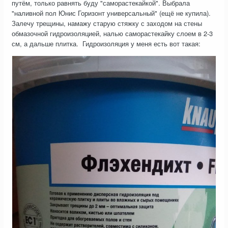
путём, только равнять буду "саморастекайкой". Выбрала
"наливной пол Юнис Горизонт универсальный" (ещё не купила).
То, что вам нужно, смотрите в первом ролике с 13-й
Залечу трещины, намажу старую стяжку с заходом на стены
минуты.
обмазочной гидроизоляцией, налью саморастекайку слоем в 2-3
см, а дальше плитка. Гидроизоляция у меня есть вот такая: