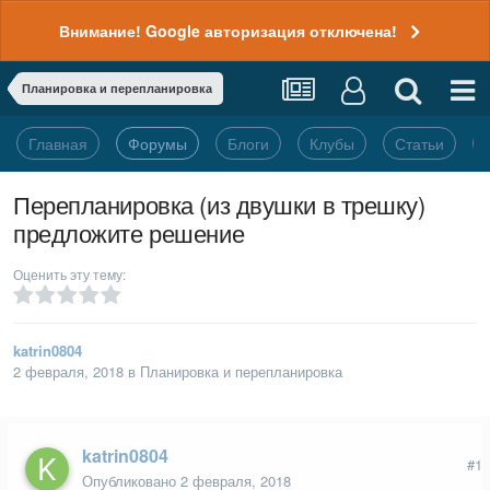
Внимание! Google авторизация отключена!
Планировка и перепланировка
Главная
Форумы
Блоги
Клубы
Статьи
Перепланировка (из двушки в трешку)
предложите решение
Оценить эту тему:
katrin0804
2 февраля, 2018
в
Планировка и перепланировка
katrin0804
#1
Опубликовано
2 февраля, 2018