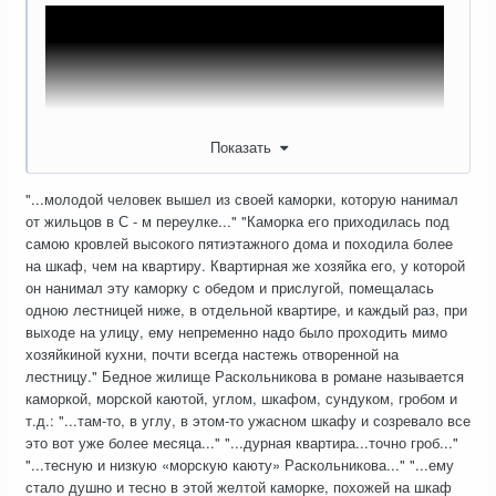
Показать
"...молодой человек вышел из своей каморки, которую нанимал
от жильцов в С - м переулке..." "Каморка его приходилась под
самою кровлей высокого пятиэтажного дома и походила более
на шкаф, чем на квартиру. Квартирная же хозяйка его, у которой
он нанимал эту каморку с обедом и прислугой, помещалась
одною лестницей ниже, в отдельной квартире, и каждый раз, при
выходе на улицу, ему непременно надо было проходить мимо
хозяйкиной кухни, почти всегда настежь отворенной на
лестницу." Бедное жилище Раскольникова в романе называется
каморкой, морской каютой, углом, шкафом, сундуком, гробом и
т.д.: "...там-то, в углу, в этом-то ужасном шкафу и созревало все
это вот уже более месяца..." "...дурная квартира...точно гроб..."
"...тесную и низкую «морскую каюту» Раскольникова..." "...ему
стало душно и тесно в этой желтой каморке, похожей на шкаф