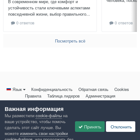
человека, поскол
В современном мире, где комфорт и
устойчивость стали ключевыми аспектами
повседневной жизни, выбор правильного...
0 ответов
0 ответов
Посмотреть всё
Язык
Конфиденциальность
Обратная связь
Cookies
Правила
Таблица лидеров
Администрация
HomeMasters.RU
Важная информация
Powered by Invision Community
Мы разместили
cookie-файлы
на
ваше устройство, чтобы помочь
Принять
Отклонить
сделать этот сайт лучше. Вы
можете
изменить свои настройки
cookie-файлов
, или продолжить без