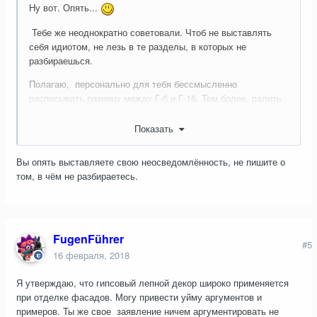
Ну вот. Опять...
Тебе же неоднократно советовали. Чтоб не выставлять
себя идиотом, не лезь в те разделы, в которых не
разбираешься.
Полагаю, персонально для тебя бессмысленно
расписывать разницу между Г-6 и Г-16. Тем более, палить
рецептуру гидрофобных пропиток. У Церезита такого нет -
значит этого не существует в природе.
Показать
Вы опять выставляете свою неосведомлённость, не пишите о
том, в чём не разбираетесь.
FugenFührer
#5
16 февраля, 2018
Я утверждаю, что гипсовый лепной декор широко применяется
при отделке фасадов. Могу привести уйму аргументов и
примеров. Ты же свое заявление ничем аргументировать не