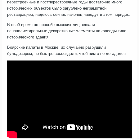
перестроечные и постперестроечные годы достаточно много
исторических объектов было загублено неграмотной
реставрацией, надеюсь сейчас наконец наведут в этом порядок.
В своё время по просьбе высоких лиц вешали
пенополистирольные декоративные элементы на фасады типа
исторического здания
Боярские палаты в Москве, их случайно разрушили
бульдозером, но быстро воссоздали, чтоб никто не догадался