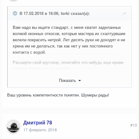
В 17.02.2018 в 16:06, torki сказал(а):
Вам надо вы ищите стандарт, с меня хватит заделанных
волмой оконных откосов, которые мастера их схалтурвшие
велели покрасить нитрой. Лет десять руки не доходят и ни
хрена им не делаться, так как нет у них постоянного
контакта с водой.
Расширте свой кругозор, почитайте что нибудь еще кроме
наклеек на мешках от церезит.
Рецепты как гипс сделать влагостойким известны еще
Показать
шумерам, но почему-то не нашим современникам.
Ваш уровень компетентности понятен. Шумеры рады!
Дмитрий 78
#13
17 февраля, 2018