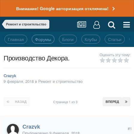
Внимание! Google авторизация отключена!
Ремонт и строительство
Главная
Форумы
Блоги
Клубы
Статьи
Оценить эту тему:
Производство Декора.
Crazyk
9 февраля, 2018
в
Ремонт и строительство
НАЗАД
Страница 1 из 3
ВПЕРЕД
Crazyk
#1
Опубликовано
9 февраля, 2018