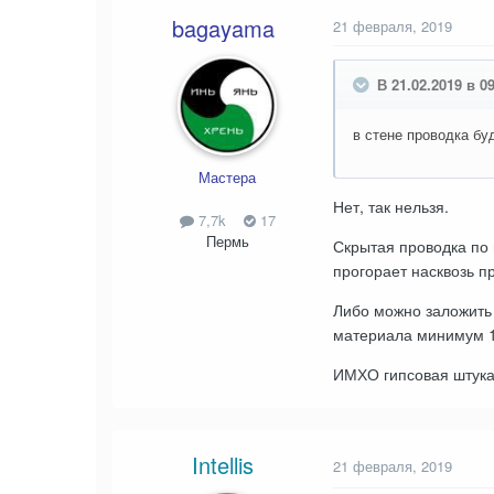
bagayama
21 февраля, 2019
В 21.02.2019 в 09:
в стене проводка бу
Мастера
Нет, так нельзя.
7,7k
17
Пермь
Скрытая проводка по 
прогорает насквозь п
Либо можно заложить 
материала минимум 1
ИМХО гипсовая штука
Intellis
21 февраля, 2019