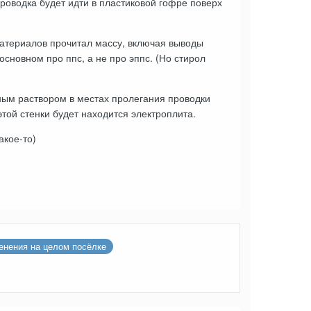
проводка будет идти в пластиковой гофре поверх
Материалов прочитал массу, включая выводы
основном про ппс, а не про эппс. (Но стирол
ным раствором в местах пролегания проводки
той стенки будет находится электроплита.
акое-то)
енения на целом посёлке