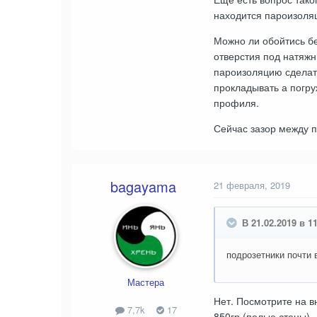
находится пароизоля
Можно ли обойтись бе
отверстия под натяжн
пароизоляцию сделать
прокладывать а погру
профиля.
Сейчас зазор между 
bagayama
21 февраля, 2019
В 21.02.2019 в 11:
подрозетники почти 
Мастера
Нет. Посмотрите на в
7,7k
17
850гр (полые стены).