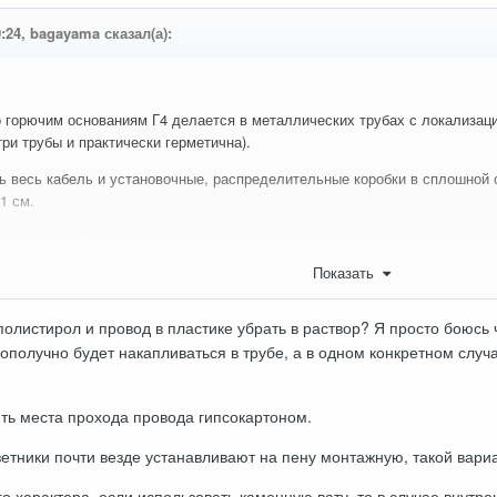
0:24, bagayama сказал(а):
 горючим основаниям Г4 делается в металлических трубах с локализаци
три трубы и практически герметична).
 весь кабель и установочные, распределительные коробки в сплошной 
1 см.
атурка подойдёт лучше.
Показать
полистирол и провод в пластике убрать в раствор? Я просто боюсь
гополучно будет накапливаться в трубе, а в одном конкретном случ
ть места прохода провода гипсокартоном.
зетники почти везде устанавливают на пену монтажную, такой вари
го характера, если использовать каменную вату, то в случае внутр