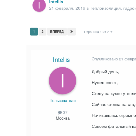
Intellis
21 февраля, 2019
в
Теплоизоляция, гидро
1
2
ВПЕРЕД
Страница 1 из 2
Intellis
Опубликовано
21 февра
Добрый день,
Нужен совет,
Стену на кухне утеп
Пользователи
Сейчас стенка на ста
37
Начитавшись огромное
Москва
Совсем фатальный вар