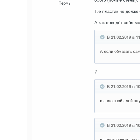
Пермь
Т.е пластик не долже
А как поведёт себя м
В 21.02.2019 в 11:
А если обмазать сам
?
В 21.02.2019 в 1
в сплошной слой шт
В 21.02.2019 в 1
и уплотнением (не пр