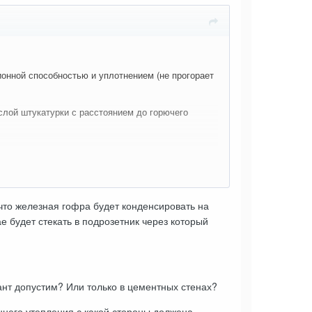
онной способностью и уплотнением (не прогорает
слой штукатурки с расстоянием до горючего
 что железная гофра будет конденсировать на
ае будет стекать в подрозетник через который
ант допустим? Или только в цементных стенах?
еннего утепления с какой стороны должена