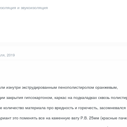
изоляция и звукоизоляция
ля, 2019
лили изнутри экструдированным пенополистиролом оранжевым,
дии закрытия гипсокартоном, каркас на подкаладках сквозь полисти
 количество материала про вредность и горючесть, засомневался 
иант это поменять все на каменную вату Р.В. 25мм (красные пачки