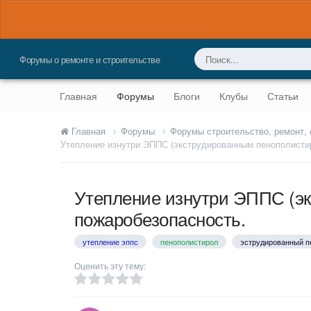
Форумы о ремонте и строительстве
Главная
Форумы
Блоги
Клубы
Статьи
Главная
Форумы
Форумы строительство, ремонт,
Утепление изнутри ЭППС (экструдированным пенополистир
Утепление изнутри ЭППС (эк
пожаробезопасность.
утепление эппс
пенополистирол
эструдированный п
Оценить эту тему: