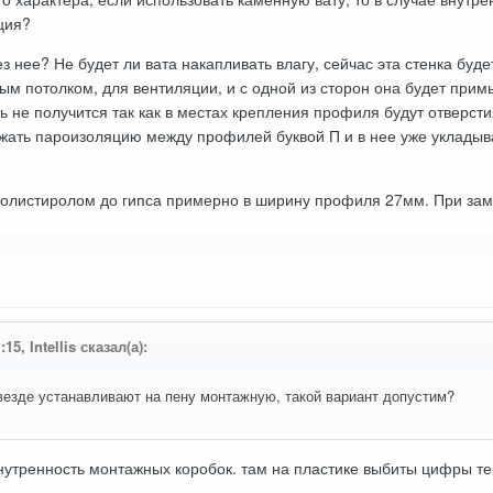
ция?
з нее? Не будет ли вата накапливать влагу, сейчас эта стенка буд
ым потолком, для вентиляции, и с одной из сторон она будет примы
 не получится так как в местах крепления профиля будут отверст
жать пароизоляцию между профилей буквой П и в нее уже укладыват
полистиролом до гипса примерно в ширину профиля 27мм. При заме
15, Intellis сказал(а):
везде устанавливают на пену монтажную, такой вариант допустим?
нутренность монтажных коробок. там на пластике выбиты цифры те