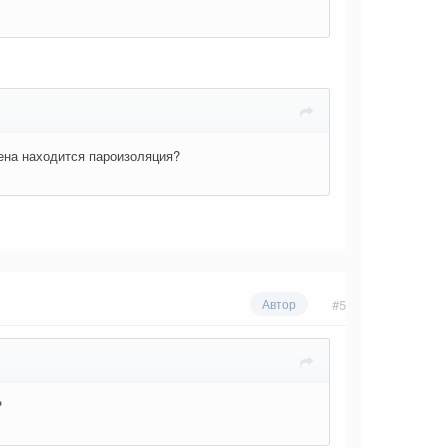
жена находится пароизоляция?
#5
Автор
?