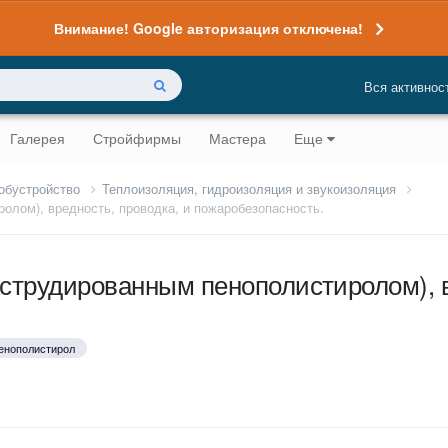
Внимание! Google авторизация отключена!
Вся активнос
Галерея
Стройфирмы
Мастера
Еще
 обустройство
Теплоизоляция, гидроизоляция и звукоизоляция
олом), вредность, проводка, и пожаробезопасность.
струдированным пенополистиролом), в
енополистирол