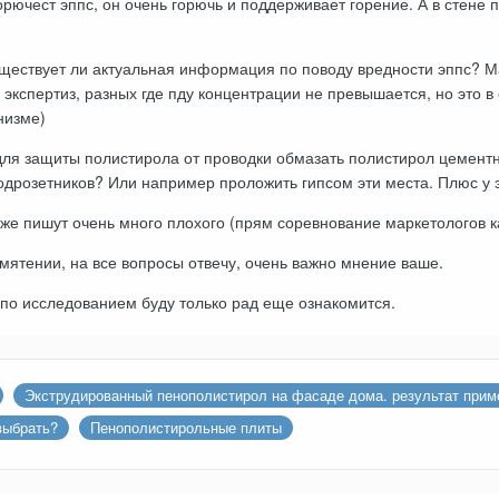
орючест эппс, он очень горючь и поддерживает горение. А в стене 
уществует ли актуальная информация по поводу вредности эппс? 
 экспертиз, разных где пду концентрации не превышается, но это в 
низме)
для защиты полистирола от проводки обмазать полистирол цемент
одрозетников? Или например проложить гипсом эти места. Плюс у э
же пишут очень много плохого (прям соревнование маркетологов к
ятении, на все вопросы отвечу, очень важно мнение ваше.
по исследованием буду только рад еще ознакомится.
Экструдированный пенополистирол на фасаде дома. результат прим
выбрать?
Пенополистирольные плиты