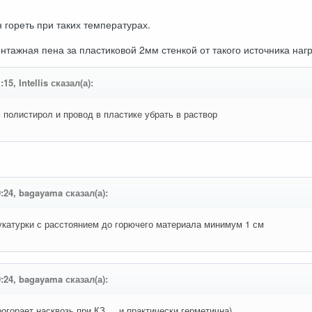
н гореть при таких температурах.
онтажная пена за пластиковой 2мм стенкой от такого источника наг
15, Intellis сказал(а):
 полистирол и провод в пластике убрать в раствор
0:24, bagayama сказал(а):
укатурки с расстоянием до горючего материала минимум 1 см
0:24, bagayama сказал(а):
огорает насквозь при КЗ ... и практически герметична).