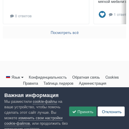
мягкой мебели св
1 ответ
0 ответов
Посмотреть всё
Язык
Конфиденциальность
Обратная связь
Cookies
Правила
Таблица лидеров
Администрация
HomeMasters.RU
Важная информация
Powered by Invision Community
Мы разместили
cookie-файлы
на
ваше устройство, чтобы помочь
Принять
Отклонить
сделать этот сайт лучше. Вы
можете
изменить свои настройки
cookie-файлов
, или продолжить без
изменения настроек.