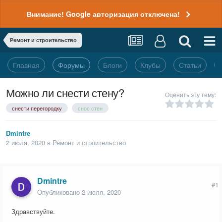
Внимание! Google авторизация отключена!
Ремонт и строительство
Главная
Форумы
Блоги
Клубы
Статьи
Можно ли снести стену?
Оценить эту тему:
снести перегородку
снос стен
Dmintre
2 июля, 2020
в
Ремонт и строительство
Dmintre
#1
Опубликовано
2 июля, 2020
Здравствуйте.