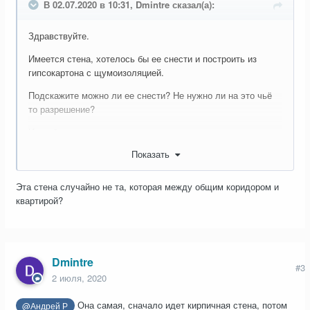
В 02.07.2020 в 10:31, Dmintre сказал(а):
Здравствуйте.
Имеется стена, хотелось бы ее снести и построить из
гипсокартона с щумоизоляцией.
Подскажите можно ли ее снести? Не нужно ли на это чьё
то разрешение?
И вообще это нормально что между двумя плитами пустое
пространство?
Показать
Спасибо.
Эта стена случайно не та, которая между общим коридором и
квартирой?
Dmintre
#3
2 июля, 2020
Она самая, сначало идет кирпичная стена, потом
@Андрей Р