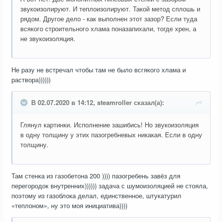
звукоизолируют. И теплоизолируют. Такой метод сплошь и
рядом. Другое дело - как выполнен этот зазор? Если туда
всякого строительного хлама поназапихали, тогде хрен, а
не звукоизоляция.
Не разу не встречал чтобы там не было всгякого хлама и
раствора))))))
В 02.07.2020 в 14:12, steamroller сказал(а):
Глянул картинки. Исполнение зашибись! Но звукоизоляция
в одну толщину у этих пазогребневых никакая. Если в одну
толщину.
Там стенка из газобетона 200 )))) пазогребень завёз для
перегородок внутренних)))))) задача с шумоизоляцией не стояла,
поэтому из газоблока делал, единственное, штукатурил
«теплоном», ну это моя инициатива))))