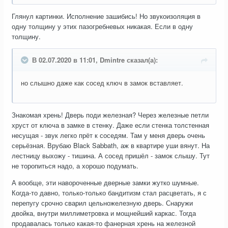
Глянул картинки. Исполнение зашибись! Но звукоизоляция в
одну толщину у этих пазогребневых никакая. Если в одну
толщину.
В 02.07.2020 в 11:01, Dmintre сказал(а):
но слышно даже как сосед ключ в замок вставляет.
Знакомая хрень! Дверь поди железная? Через железные петли
хруст от ключа в замке в стенку. Даже если стенка толстенная
несущая - звук легко прёт к соседям. Там у меня дверь очень
серьёзная. Врубаю Black Sabbath, аж в квартире уши вянут. На
лестницу выхожу - тишина. А сосед пришёл - замок слышу. Тут
не торопиться надо, а хорошо подумать.
А вообще, эти навороченные дверные замки жутко шумные.
Когда-то давно, только-только бандитизм стал расцветать, я с
перепугу срочно сварил цельножелезную дверь. Снаружи
двойка, внутри миллиметровка и мощнейший каркас. Тогда
продавалась только какая-то фанерная хрень на железной