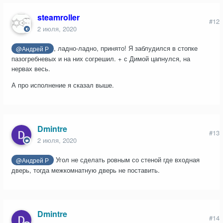
steamroller
#12
2 июля, 2020
, ладно-ладно, принято! Я заблудился в стопке
@Андрей Р
пазогребневых и на них согрешил. + с Димой цапнулся, на
нервах весь.
А про исполнение я сказал выше.
Dmintre
#13
2 июля, 2020
Угол не сделать ровным со стеной где входная
@Андрей Р
дверь, тогда межкомнатную дверь не поставить.
Dmintre
#14