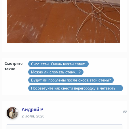
Смотрите
Снос стен. Очень нужен совет.
также
Можно ли сломать стену...?
Будут ли проблемы после сноса этой стены?
Посоветуйте как снести перегородку в четверть
кирпича.
Андрей Р
#2
2 июля, 2020