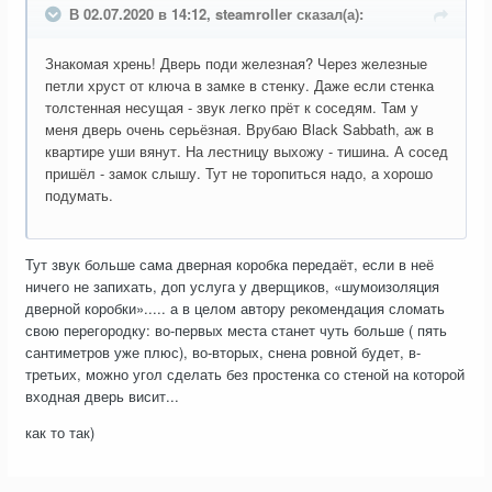
В 02.07.2020 в 14:12, steamroller сказал(а):
Знакомая хрень! Дверь поди железная? Через железные
петли хруст от ключа в замке в стенку. Даже если стенка
толстенная несущая - звук легко прёт к соседям. Там у
меня дверь очень серьёзная. Врубаю Black Sabbath, аж в
квартире уши вянут. На лестницу выхожу - тишина. А сосед
пришёл - замок слышу. Тут не торопиться надо, а хорошо
подумать.
Тут звук больше сама дверная коробка передаёт, если в неё
ничего не запихать, доп услуга у дверщиков, «шумоизоляция
дверной коробки»..... а в целом автору рекомендация сломать
свою перегородку: во-первых места станет чуть больше ( пять
сантиметров уже плюс), во-вторых, снена ровной будет, в-
третьих, можно угол сделать без простенка со стеной на которой
входная дверь висит...
как то так)