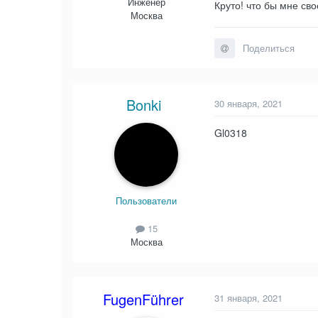
Инженер
Круто! что бы мне св
Москва
Поделиться
Bonki
30 января, 2021
Gl0318
Пользователи
15
Москва
FugenFührer
31 января, 2021