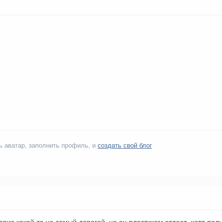
ь аватар, заполнить профиль, и
создать свой блог
рис какой-то не самый дорогой, но он пластиком отдает, хотя пол