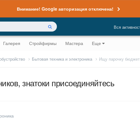
Внимание! Google авторизация отключена!
Вся активнос
Галерея
Стройфирмы
Мастера
Еще
 обустройство
Бытовая техника и электроника
Ищу парочку бюджетн
иков, знатоки присоединяйтесь
троника