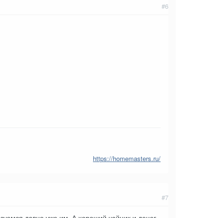
#6
https://homemasters.ru/
#7
ьзуемся давно уже им. А хороший чайник и денег