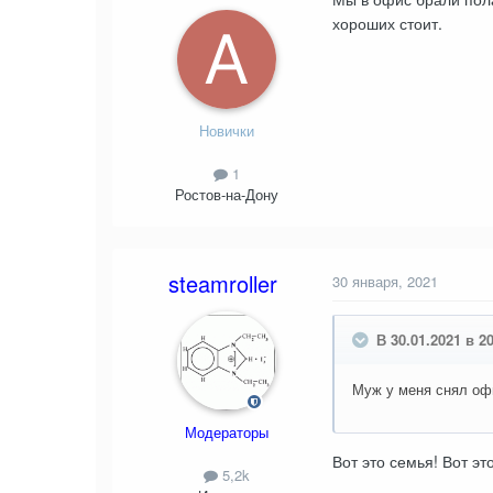
хороших стоит.
Новички
1
Ростов-на-Дону
steamroller
30 января, 2021
В 30.01.2021 в 2
Муж у меня снял офис
Модераторы
Вот это семья! Вот э
5,2k