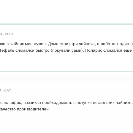
ря, 2021
о ж чайник мне нужен. Дома стоит три чайника, а работает один (
. Тефаль сломался быстро (покупали сами), Поларис сломался ещё
я, 2021
снял офис, возникла необходимость в покупке нескольких чайнико
качество производителей