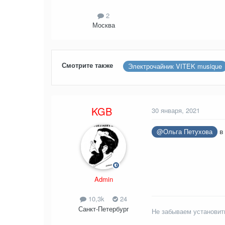
2
Москва
Смотрите также
Электрочайник VITEK musique
KGB
30 января, 2021
в 
@Ольга Петухова
Admin
10,3k
24
Санкт-Петербург
Не забываем установит