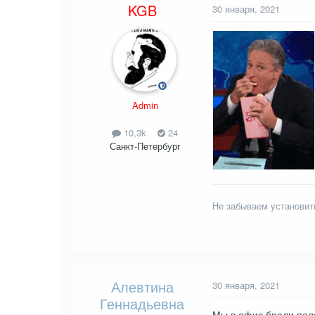
KGB
30 января, 2021
Admin
10,3k
24
Санкт-Петербург
Не забываем установит
Алевтина
30 января, 2021
Геннадьевна
Мы в офис брали пола