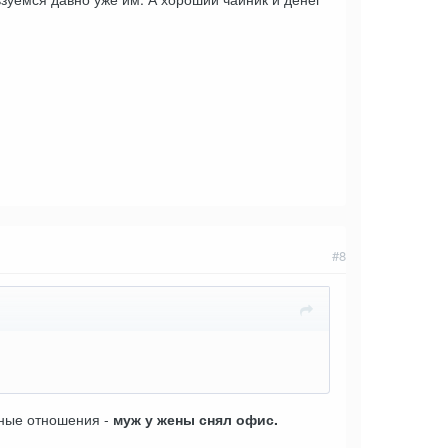
#8
чные отношения -
муж у жены снял офис.