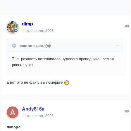
dimp
#8
11 февраля, 2008
папорл сказал(а):
Т. е. разность потенциалов нулевого проводника - земля
равна нулю.
а вот это не факт, вы померьте
Andy816a
#9
11 февраля, 2008
папорл