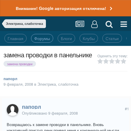
Внимание! Google авторизация отключена!
Электрика, слаботочка
Главная
Форумы
Блоги
Клубы
Статьи
замена проводки в панельнике
Оценить эту тему:
замена проводки
папорл
9 февраля, 2008
в
Электрика, слаботочка
папорл
#1
Опубликовано
9 февраля, 2008
Возвращаюсь к замене проводки в панельнике. Вновь
накативший приступ лени привел меня к конгениальной мысли.