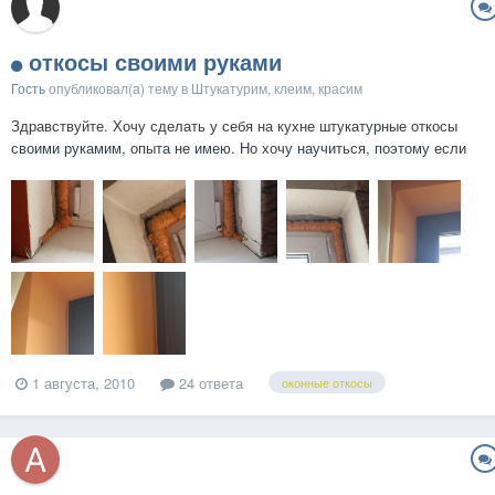
откосы своими руками
Гость
опубликовал(а) тему в
Штукатурим, клеим, красим
Здравствуйте. Хочу сделать у себя на кухне штукатурные откосы
своими рукамим, опыта не имею. Но хочу научиться, поэтому если
не получится сразу - буду переделывать, пока не получится.
Имеется окно ПВХ, которое было установлено 5 лет назад (да-да, так
всё запущено ). Откосов не было...
1 августа, 2010
24 ответа
оконные откосы