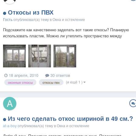
Откосы из ПВХ
Гость
опубликовал(а) тему в
Окна и остекление
Подскажите как качественно заделать вот такие откосы? Планирую
использовать пластик. Можно ли утеплить пространство между
стеной и откосом пеной? Нужна ли пароизоляция? Что лучше
использовать для наращивания стены брус или профиль?Дом
блочный (ЖБ). Буду очень благодарен за помощь!...
18 апреля, 2010
30 ответов
(и ещё 1 )
оконные откосы
откосы пвх
Из чего сделать откос шириной в 49 см.?
at-a-boy
опубликовал(а) тему в
Окна и остекление
Добрый день.Планирую ставить пластиковые окна. Подскажите,