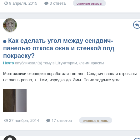
9 апреля, 2015
3 ответа
оконные откосы
Как сделать угол между сендвич-
панелью откоса окна и стенкой под
покраску?
Нечто
опубликовал(а) тему в
Штукатурим, клеим, красим
Монтажники-оконщики поработали тяп-ляп. Сендвич-панели отрезаны
не очень ровно, +- 1мм, изредка до -3мм. По их задумке угол
закрывается пластиковым "наличником", но выглядит это страшно.
Хочу сделать незаметный стык, чтобы сендвич-панель откоса сразу
за углом переходила в окрашенную стену, как если...
27 ноября, 2014
17 ответов
оконные откосы