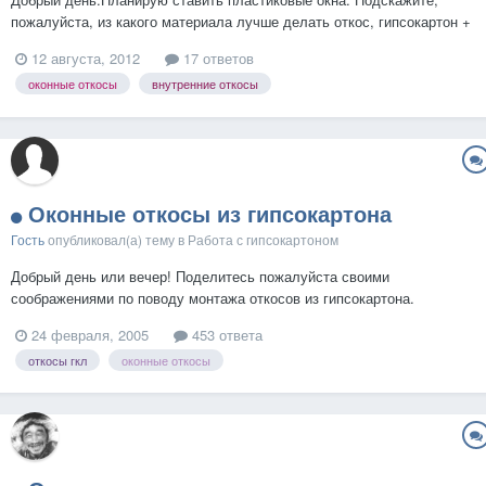
пожалуйста, из какого материала лучше делать откос, гипсокартон +
пластик или сэндвич-панель? Старый фонд, стены кирпичные,
12 августа, 2012
17 ответов
ширина откоса получается порядка 49 см. Поскольку подоконники
оконные откосы
внутренние откосы
широкие, предполагается что на нём могут сидеть люди, о...
Оконные откосы из гипсокартона
Гость
опубликовал(а) тему в
Работа с гипсокартоном
Добрый день или вечер! Поделитесь пожалуйста своими
соображениями по поводу монтажа откосов из гипсокартона.
24 февраля, 2005
453 ответа
откосы гкл
оконные откосы