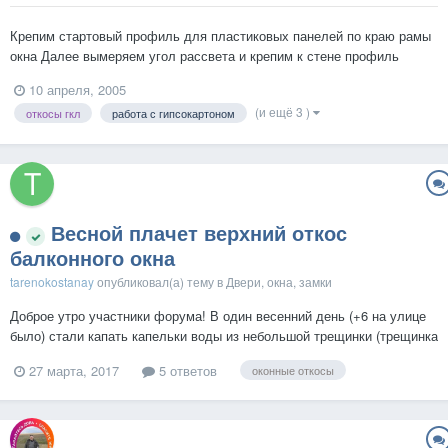
Крепим стартовый профиль для пластиковых панелей по краю рамы
окна Далее вымеряем угол рассвета и крепим к стене профиль
ПП60x27. Укладываем утеплитель при необходимости -
10 апреля, 2005
пенополистирол, «Урса»; в данном случае балконный проем -
(и ещё 3 )
откосы гкл
работа с гипсокартоном
утеплитель не обязателен. Вырезаем из...
Весной плачет верхний откос
балконного окна
tarenokostanay
опубликовал(а) тему в
Двери, окна, замки
Доброе утро участники форума! В один весенний день (+6 на улице
было) стали капать капельки воды из небольшой трещинки (трещинка
в 0,1 мм буквально) верхнего откоса балконного окна + сверху из
27 марта, 2017
5 ответов
оконные откосы
обоины капельки небольшие были. Началось все днем а закончилось
часов в 5 вечер...