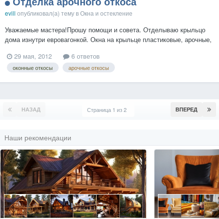
Отделка арочного откоса
evill
опубликовал(а) тему в
Окна и остекление
Уважаемые мастера!Прошу помощи и совета. Отделываю крыльцо
дома изнутри евровагонкой. Окна на крыльце пластиковые, арочные,
2-е шт. Размеры: ширина 60 см, высота прямоугольной части - 136
29 мая, 2012
6 ответов
см, радиус арочной - 30 см. В настоящее время откосы
оконные откосы
арочные откосы
оштукатурены, но, естественно, нужно заделать их вагонкой к...
НАЗАД
Страница 1 из 2
ВПЕРЕД
Наши рекомендации