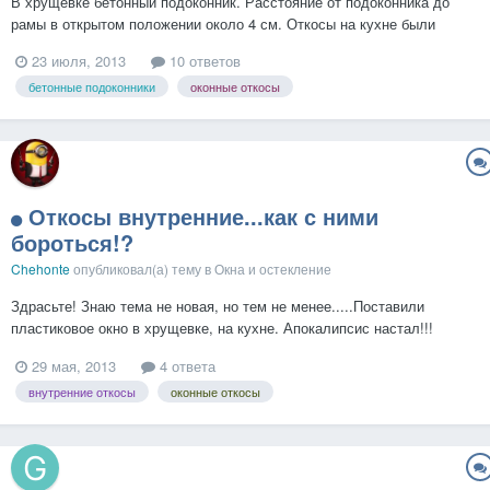
В хрущёвке бетонный подоконник. Расстояние от подоконника до
рамы в открытом положении около 4 см. Откосы на кухне были
отштукатурены и уже успешно ободраны, а в комнате окрашены и не
23 июля, 2013
10 ответов
готова их под ноль обдирать. Прочла темы про откосы - в основном
бетонные подоконники
оконные откосы
делают из влагостойкого гипсокартона ли...
Откосы внутренние...как с ними
бороться!?
Chehonte
опубликовал(а) тему в
Окна и остекление
Здрасьте! Знаю тема не новая, но тем не менее.....Поставили
пластиковое окно в хрущевке, на кухне. Апокалипсис настал!!!
Задули пеной, вобщем все по стандарту! Но вот делема. Между
29 мая, 2013
4 ответа
окном и стеной (старой) расстояние где то сантиметров 8-12. Что
внутренние откосы
оконные откосы
придумать, кто посоветует?! Так чтобы не сильн...