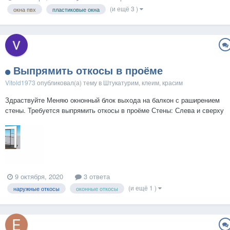
по металлу любые, с зелеными ручками(правые), с желтыми
(и ещё 3 )
окна пвх
пластиковые окна
ручками(прямые), с красными ручками(левые...
Выпрямить откосы в проёме
Vitold1973
опубликовал(а) тему в
Штукатурим, клеим, красим
Здраствуйте Меняю окнонный блок выхода на балкон с раширением
стены. Требуется выпрямить откосы в проёме Стены: Слева и сверху
бетон , справа ,там где собираюсь раширять стену ,полые блоки (см.
рисунок ) Вопросы : Какой материал лучше всего использовать для
выпрямления...
9 октября, 2020
3 ответа
(и ещё 1 )
наружные откосы
оконные откосы