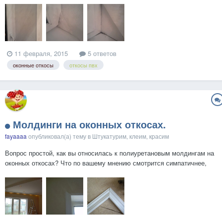
обучающих статьях и видео нашел информацию только об установке
окна с нуля, а как переделывать уже такой труд, ин...
11 февраля, 2015
5 ответов
оконные откосы
откосы пвх
Молдинги на оконных откосах.
fayaaaa
опубликовал(а) тему в
Штукатурим, клеим, красим
Вопрос простой, как вы относилась к полиуретановым молдингам на
оконных откосах? Что по вашему мнению смотрится симпатичнее,
пластиковый уголок или молдинг?