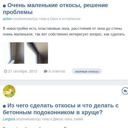
Очень маленькие откосы, решение
проблемы
axilon
опубликовал(а) тему в
Окна и остекление
В новостройке есть пластиковые окна, расстояние от окна до стены
очень маленькое, так вот собственно интересует вопрос, как сделать
такие маленькие откосы ? Есть вариант из откосы гипсокартона, но я
с ним ни разу не работал, даже не знаю последовательность
действий. Фото прилагается....
21 октября, 2013
9 ответов
оконные откосы
Из чего сделать откосы и что делать с
бетонным подоконником в хруще?
Lergora
опубликовал(а) тему в
Двери, окна, замки