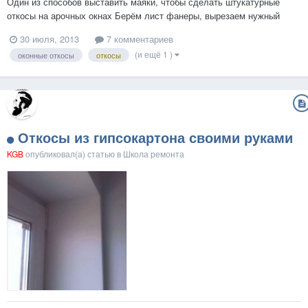
Один из способов выставить маяки, чтобы сделать штукатурные
откосы на арочных окнах Берём лист фанеры, вырезаем нужный
радиус, по окну сделать замеры и все дела. Накручиваем на фанеру
30 июля, 2013
7 комментариев
профиль для гкл ПН 27х28 нарезанный мелкой змейкой. Далее
(и ещё 1 )
оконные откосы
откосы
устанавливаем эту конструкцию в окон...
Откосы из гипсокартона своими руками
KGB
опубликовал(а) статью в
Школа ремонта