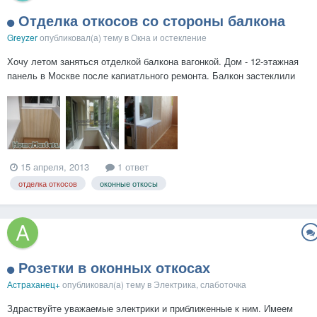
Отделка откосов со стороны балкона
Greyzer
опубликовал(а) тему в
Окна и остекление
Хочу летом заняться отделкой балкона вагонкой. Дом - 12-этажная
панель в Москве после капиатльного ремонта. Балкон застеклили
алюминиевыми раздвижными окнами. Внутри просто отшпаклевали
(достаточно плозо) и покрасили белой водоэмульсионной краской
(мало того как в больнице, так еще рядом с окном кра...
15 апреля, 2013
1 ответ
отделка откосов
оконные откосы
Розетки в оконных откосах
Астраханец+
опубликовал(а) тему в
Электрика, слаботочка
Здраствуйте уважаемые электрики и приближенные к ним. Имеем