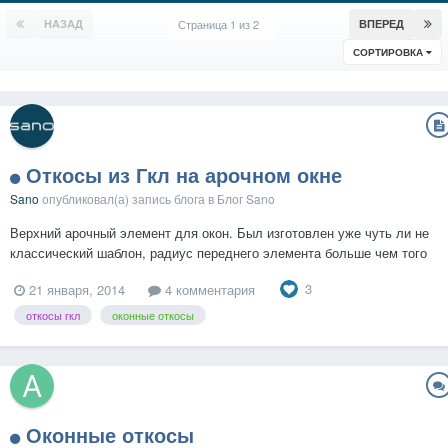
НАЗАД
Страница 1 из 2
ВПЕРЕД
СОРТИРОВКА
Откосы из Гкл на арочном окне
Sano
опубликовал(а) запись блога в
Блог Sano
Верхний арочный элемент для окон. Был изготовлен уже чуть ли не
классический шаблон, радиус переднего элемента больше чем того
который будет примыкать к оконной раме, для того чтоб был угол
3
21 января, 2014
4 комментария
рассвета, все таки арка делается для обычного окна, а не для
дверного проема и не для бойницы в замке. Пол...
откосы гкл
оконные откосы
Оконные откосы