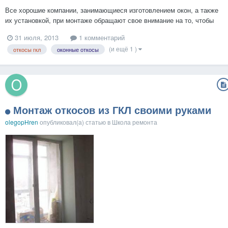
Все хорошие компании, занимающиеся изготовлением окон, а также
их установкой, при монтаже обращают свое внимание на то, чтобы
все щели, ведущие на улицу, появившиеся после установки рамы в
31 июля, 2013
1 комментарий
проем, были тщательно загерметизированны (фото1-2). Для того,
(и ещё 1 )
откосы гкл
оконные откосы
чтобы вам самостоятельно не пришлось решать эту п...
Монтаж откосов из ГКЛ своими руками
olegopHren
опубликовал(а) статью в
Школа ремонта