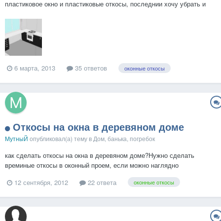
пластиковое окно и пластиковые откосы, последнии хочу убрать и
заштукатурить их (ну скажем Ротбантом) и вставить в откос по 2 или
1 еще не решил розетки с каждой стороны (т.е. 4/2 штуки) Вопрос
возможно ли это? Разрешено ли? Планир...
6 марта, 2013
35 ответов
оконные откосы
Откосы на окна в деревяном доме
МутныЙ
опубликовал(а) тему в
Дом, банька, погребок
как сделать откосы на окна в деревяном доме?Нужно сделать
времиные откосы в оконный проем, если можно наглядно
фотографиями. Зарание благадарю
12 сентября, 2012
22 ответа
оконные откосы