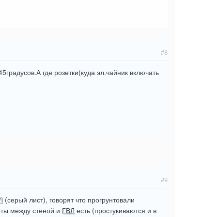
#8
5градусов.А где розетки(куда эл.чайник включать
#9
Л
(серый лист), говорят что прогрунтовали
тоты между стеной и
ГВЛ
есть (простукиваются и в