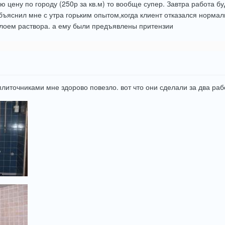
ю цену по городу (250р за кв.м) то вообще супер. Завтра работа б
бъяснил мне с утра горьким опытом,когда клиент отказался нормал
слоем раствора. а ему были предъявлены притензии
плиточниками мне здорово повезло. вот что они сделали за два ра