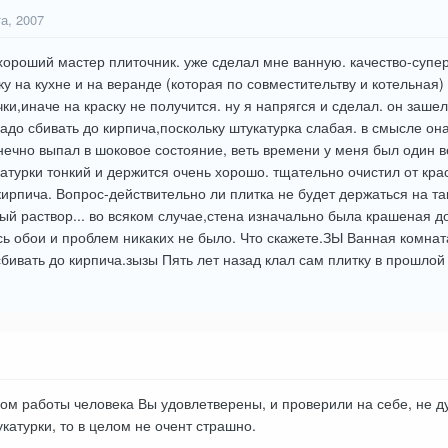
та, 2007
ороший мастер плиточник. уже сделал мне ванную. качество-супер, 
ку на кухне и на веранде (которая по совместительтву и котельная
ки,иначе на краску не получится. ну я напрягся и сделал. он зашел
 надо сбивать до кирпича,поскольку штукатурка слабая. в смысле о
онечно выпал в шоковое состояние, веть времени у меня был один в
атурки тонкий и держится очень хорошо. тщательно очистил от крас
 кирпича. Вопрос-действительно ли плитка не будет держаться на та
вый раствор... во всяком случае,стена изначально была крашеная 
ь обои и проблем никаких не было. Что скажете.ЗЫ Ванная комната
сбивать до кирпича.зызы Пять лет назад клал сам плитку в прошлой 
ом работы человека Вы удовлетверены, и проверили на себе, не ду
катурки, то в целом не очент страшно.