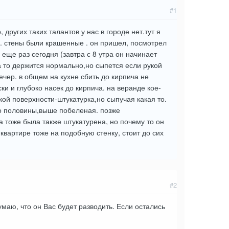
#1
других таких талантов у нас в городе нет.тут я
) . стены были крашенные . он пришел, посмотрел
 еще раз сегодня (завтра с 8 утра он начинает
на то держится нормально,но сыпется если рукой
ечер. в общем на кухне сбить до кирпича не
ки и глубоко насек до кирпича. на веранде кое-
кой поверхности-штукатурка,но сыпучая какая то.
до половины,выше побеленая. позже
 тоже была также штукатурена, но почему то он
квартире тоже на подобную стенку, стоит до сих
#2
маю, что он Вас будет разводить. Если остались