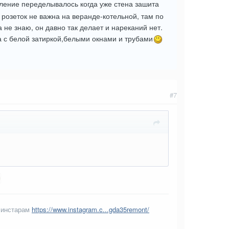
пление переделывалось когда уже стена зашита
а розеток не важна на веранде-котельной, там по
а не знаю, он давно так делает и нареканий нет.
ка с белой затиркой,белыми окнами и трубами
#7
 инстарам
https://www.instagram.c...gda35remont/