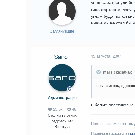
уппппс. затронули б
гипсокартоном, засуну
углам будет котел вис
иначе он не стал бы 
Заглянувшие
Sano
15 августа, 2007
mars сказал(а):
согласитесь, здоров
Администрация
и белые пластиковые 
23,5k
48
Столяр плотник
отделочник
Подписываемся на тему
Вологда
Принимаю заказы на
ме