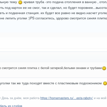
ольную тему
кривая труба -это подача отопления в ванную , ото
ть под картон ее не смог, так и сделал, но будет поровнее...высот
еть и подкачная станция. их будет все равно не видно.насчет уголк
мне лепить уголки :)PS согласитесь, здорово смотрится синяя плит
о смотрится синяя плитка с белой затиркой,белыми окнами и трубами
уголки так же туда походят вместе с пластиковым подоокоником
 День за днём, моя работа
https://homemasters.ru/...esta-raboty/
и на мой
бель из слэбов