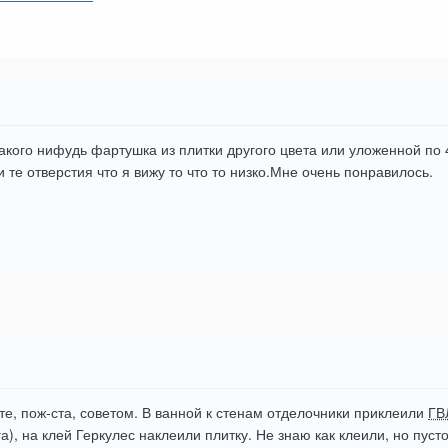
какого нифудь фартушка из плитки другого цвета или уложенной по 4
 те отверстия что я вижу то что то низко.Мне очень понравилось.
те, пож-ста, советом. В ванной к стенам отделочники приклеили
ГВ
а), на клей Геркулес наклеили плитку. Не знаю как клеили, но пус