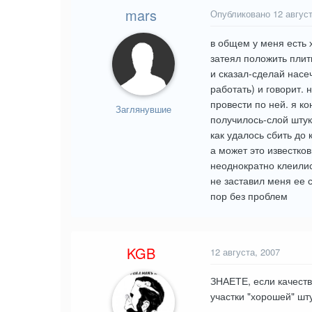
mars
Опубликовано
12 авгус
в общем у меня есть х
затеял положить плит
и сказал-сделай насеч
работать) и говорит.
провести по ней. я к
Заглянувшие
получилось-слой штук
как удалось сбить до
а может это известко
неоднократно клеилис
не заставил меня ее 
пор без проблем
KGB
12 августа, 2007
ЗНАЕТЕ, если качеств
участки "хорошей" шту