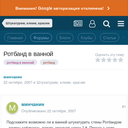
Внимание! Google авторизация отключена!
Штукатурим, клеим, красим
Главная
Форумы
Блоги
Клубы
Статьи
Ротбанд в ванной
Оценить эту тему:
ротбанд в ванноай
ротбанд
минчанин
22 октября, 2007
в
Штукатурим, клеим, красим
минчанин
#1
Опубликовано
22 октября, 2007
Подскажите возможно ли в ванной штукатурить стены Ротбандом
- плитку собираюсь ложить месяцев через 7-8. Просто с этим