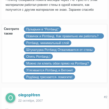
материалом работал-ровнял стены в одной комнате, как
получится с другим материалом не знаю. Заранее спасибо
Смотрите
Пузырьки в "Ротбанд"
также
Новичок и Ротбанд. Как правильно им работать?
Что делать с первой неудачной попыткой?
Ротбанд. минимальный слой
Штукатурка Ротбанд Отваливается от стены
Опять Ротбанд:)
Можно ли клеить обои прямо на Ротбанд?
Утягивается Ротбанд и Ветонит
Родбанд трескается- помогите!
olegopHren
#2
22 октября, 2007