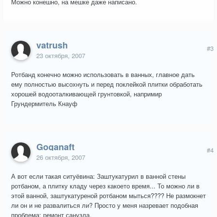
Можно конешно, на мешке даже написано.
vatrush
#3
23 октября, 2007
Ротбанд конечно можно использовать в ванных, главное дать
ему полностью высохнуть и перед поклейкой плитки обработать
хорошей водооталкивающей грунтовкой, напримир
Грундермитель Кнауф
Goganaft
#4
26 октября, 2007
А вот если такая ситуёвина: Заштукатурил в ванной стены
ротбаном, а плитку кладу через какоето время... То можно ли в
этой ванной, заштукатуреной ротбаном мыться???? Не размокнет
ли он и не развалиться ли? Просто у меня назревает подобная
проблема: ремонт санузла.