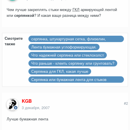
Чем лучше закреплять стыки между
ГКЛ
армирующей лентой
или
серпянкой
? И какая ваще разница между ними?
Смотрите
серпянка, штукартурная сетка, флизелин,
также
стеклохолст
Лента бумажная углоформирующая.
Что надежней серпянка или стеклохолст
Что раньше - клеить серпянку или грунтовать?
Серпянка для ГКЛ, какая лучше
Серпянка или бумажная лента для стыков
гипсокартона
KGB
#2
3 декабря, 2007
Лучше бумажная лента