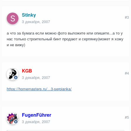
Stinky
#3
3 декабря, 2007
а что за бумага если можно фото выложите или опишите...а то у
нас только строительный бинт продают и серпянку(может я хожу
и не вижу)
KGB
#4
3 декабря, 2007
https://homemasters.ru/...3-serpianka/
FugenFührer
#5
3 декабря, 2007