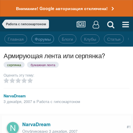
Внимание! Google авторизация отключена!
Работа с гипсокартоном
Главная
Форумы
Блоги
Клубы
Статьи
Армирующая лента или серпянка?
серпянка
бумажная лента
Оценить эту тему:
NarvaDream
3 декабря, 2007
в
Работа с гипсокартоном
NarvaDream
#1
Опубликовано
3 декабря, 2007